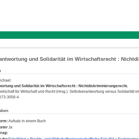
antwortung und Solidarität im Wirtschaftsrecht : Nichtd
n
ichael
:
ortung und Solidarität im Wirtschaftsrecht : Nichtdiskriminierungsrecht.
lschaft für Wirtschaft und Recht (Hrsg.): Selbstverantwortung versus Solidarität im 
073-3056-4
aben
form:
Aufsatz in einem Buch
eter
Ja
trag: