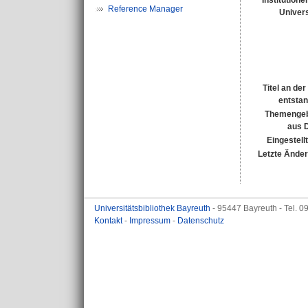
Institutione
Reference Manager
Univers
Titel an de
entsta
Themengeb
aus 
Eingestell
Letzte Ände
Universitätsbibliothek Bayreuth
- 95447 Bayreuth - Tel. 
Kontakt
-
Impressum
-
Datenschutz