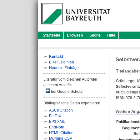
Startseite
Browsen
Suche
Hilfe
Kontakt
Selbstver
ERef Leitlinien
Neueste Einträge
Titelangabe
Literatur vom gleichen Autor/der
Grünberger, M
gleichen Autor*in
Selbstverantw
bei Google Scholar
In:
Studiengesel
ISBN 978-3-7
Bibliografische Daten exportieren
ASCII Citation
Weitere Ang
BibTeX
EP3 XML
Publikations
EndNote
Begutacht
HTML Citation
Bei
Multiline CSV