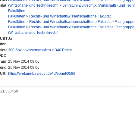
n der
Fakultäten
>
Rechts- und Wirtschaftswissenschaftliche Fakultät
>
Fachgruppe 
ität:
(Wirtschafts- und Technikrecht)
>
Lehrstuhl Zivilrecht X (Wirtschafts- und Tech
Fakultäten
Fakultäten
>
Rechts- und Wirtschaftswissenschaftliche Fakultät
Fakultäten
>
Rechts- und Wirtschaftswissenschaftliche Fakultät
>
Fachgruppe 
Fakultäten
>
Rechts- und Wirtschaftswissenschaftliche Fakultät
>
Fachgruppe 
(Wirtschafts- und Technikrecht)
r UBT
Ja
nden:
iete
300 Sozialwissenschaften
>
340 Recht
DDC:
t am:
25 Nov 2014 08:06
rung:
25 Nov 2014 08:06
URI:
https://eref.uni-bayreuth.de/id/eprint/3589
0921/553450