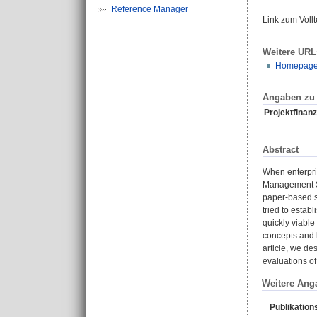
Reference Manager
Link zum Voll
Weitere URL
Homepage Z
Angaben zu 
Projektfinanz
Abstract
When enterpri
Management Sy
paper-based s
tried to estab
quickly viable
concepts and b
article, we d
evaluations o
Weitere Ang
Publikation