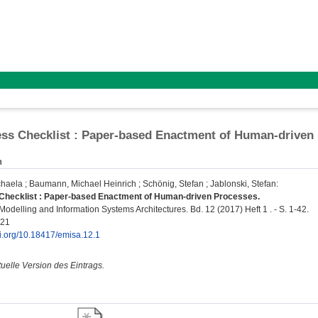
ss Checklist : Paper-based Enactment of Human-driven
n
haela
;
Baumann, Michael Heinrich
;
Schönig, Stefan
;
Jablonski, Stefan
:
Checklist : Paper-based Enactment of Human-driven Processes.
Modelling and Information Systems Architectures. Bd. 12 (2017) Heft 1 . - S. 1-42.
621
oi.org/10.18417/emisa.12.1
ktuelle Version des Eintrags.