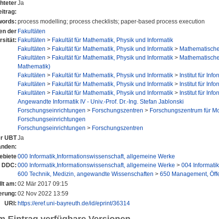
hteter
Ja
itrag:
ords:
process modelling; process checklists; paper-based process execution
nen der
Fakultäten
rsität:
Fakultäten
>
Fakultät für Mathematik, Physik und Informatik
Fakultäten
>
Fakultät für Mathematik, Physik und Informatik
>
Mathematisches
Fakultäten
>
Fakultät für Mathematik, Physik und Informatik
>
Mathematisches
Mathematik)
Fakultäten
>
Fakultät für Mathematik, Physik und Informatik
>
Institut für Info
Fakultäten
>
Fakultät für Mathematik, Physik und Informatik
>
Institut für Info
Fakultäten
>
Fakultät für Mathematik, Physik und Informatik
>
Institut für Info
Angewandte Informatik IV - Univ.-Prof. Dr.-Ing. Stefan Jablonski
Forschungseinrichtungen
>
Forschungszentren
>
Forschungszentrum für M
Forschungseinrichtungen
Forschungseinrichtungen
>
Forschungszentren
er UBT
Ja
anden:
ebiete
000 Informatik,Informationswissenschaft, allgemeine Werke
 DDC:
000 Informatik,Informationswissenschaft, allgemeine Werke
>
004 Informatik
600 Technik, Medizin, angewandte Wissenschaften
>
650 Management, Öffen
lt am:
02 Mär 2017 09:15
erung:
02 Nov 2022 13:59
URI:
https://eref.uni-bayreuth.de/id/eprint/36314