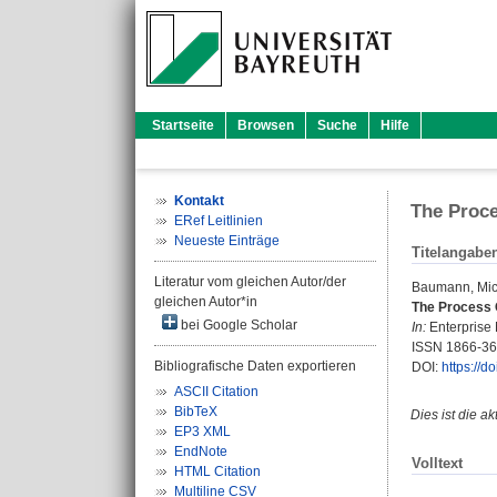
Startseite
Browsen
Suche
Hilfe
Kontakt
The Proce
ERef Leitlinien
Neueste Einträge
Titelangabe
Literatur vom gleichen Autor/der
Baumann, Mic
gleichen Autor*in
The Process 
bei Google Scholar
In:
Enterprise 
ISSN 1866-3
Bibliografische Daten exportieren
DOI:
https://d
ASCII Citation
BibTeX
Dies ist die a
EP3 XML
EndNote
Volltext
HTML Citation
Multiline CSV