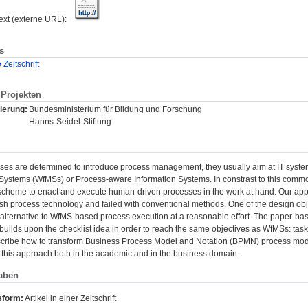
text (externe URL):
s
eitschrift
Projekten
ierung:
Bundesministerium für Bildung und Forschung
Hanns-Seidel-Stiftung
ses are determined to introduce process management, they usually aim at IT syst
stems (WfMSs) or Process-aware Information Systems. In constrast to this commo
cheme to enact and execute human-driven processes in the work at hand. Our approa
lish process technology and failed with conventional methods. One of the design obj
 alternative to WfMS-based process execution at a reasonable effort. The paper-ba
uilds upon the checklist idea in order to reach the same objectives as WfMSs: task c
escribe how to transform Business Process Model and Notation (BPMN) process mode
f this approach both in the academic and in the business domain.
aben
sform:
Artikel in einer Zeitschrift