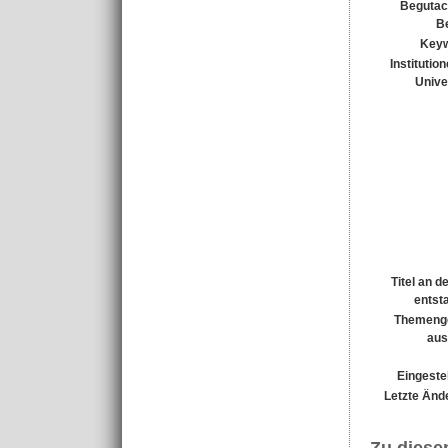
Begutac
Be
Keyw
Institutio
Unive
Titel an d
entst
Themeng
aus
Eingestel
Letzte Änd