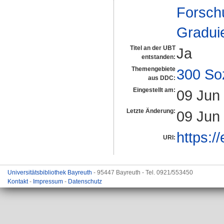
Forsch
Gradui
Titel an der UBT
Ja
entstanden:
Themengebiete
300 So
aus DDC:
Eingestellt am:
09 Jun
Letzte Änderung:
09 Jun
https:/
URI:
Universitätsbibliothek Bayreuth
- 95447 Bayreuth - Tel. 0921/553450
Kontakt
-
Impressum
-
Datenschutz