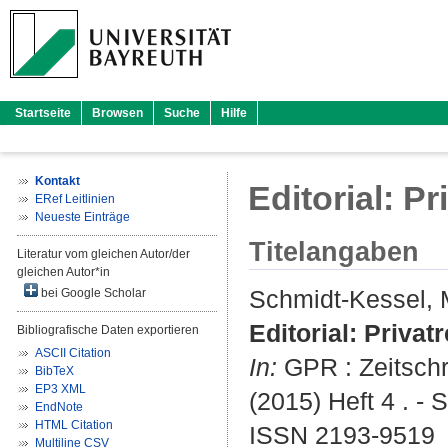
Startseite
Browsen
Suche
Hilfe
Kontakt
Editorial: Pr
ERef Leitlinien
Neueste Einträge
Titelangaben
Literatur vom gleichen Autor/der
gleichen Autor*in
Schmidt-Kessel, 
bei Google Scholar
Editorial: Privatr
Bibliografische Daten exportieren
ASCII Citation
In:
GPR : Zeitschri
BibTeX
EP3 XML
(2015) Heft 4 . - 
EndNote
HTML Citation
ISSN 2193-9519
Multiline CSV