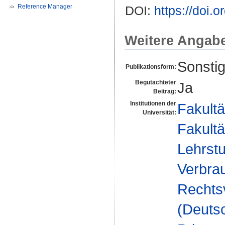
Reference Manager
DOI:
https://doi.
Weitere Angab
Sonstig
Publikationsform:
Begutachteter
Ja
Beitrag:
Institutionen der
Fakultä
Universität:
Fakultä
Lehrstu
Verbrau
Rechts
(Deuts