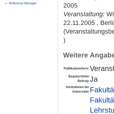
Reference Manager
2005
Veranstaltung:
Wis
22.11.2005 , Berli
(Veranstaltungsb
)
Weitere Angab
Veranst
Publikationsform:
Begutachteter
Ja
Beitrag:
Institutionen der
Fakultä
Universität:
Fakultä
Lehrstu