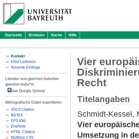
Startseite
Browsen
Suche
Hilfe
Kontakt
Vier europäi
ERef Leitlinien
Neueste Einträge
Diskriminie
Literatur vom gleichen Autor/der
Recht
gleichen Autor*in
bei Google Scholar
Titelangaben
Bibliografische Daten exportieren
ASCII Citation
Schmidt-Kessel, 
BibTeX
EP3 XML
Vier europäische
EndNote
HTML Citation
Umsetzung in de
Multiline CSV