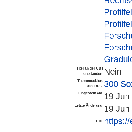
Rechts
Profilfe
Profilfe
Forsch
Forsch
Gradui
Titel an der UBT
Nein
entstanden:
Themengebiete
300 So
aus DDC:
Eingestellt am:
19 Jun
Letzte Änderung:
19 Jun
https:/
URI: