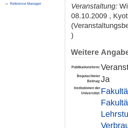
Reference Manager
Veranstaltung:
Wis
08.10.2009 , Kyot
(Veranstaltungsb
)
Weitere Angab
Veranst
Publikationsform:
Begutachteter
Ja
Beitrag:
Institutionen der
Fakultä
Universität:
Fakultä
Lehrstu
Verbrau