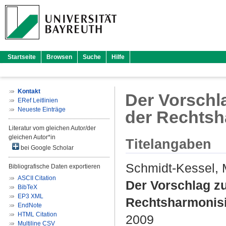
Startseite
Browsen
Suche
Hilfe
Kontakt
Der Vorschla
ERef Leitlinien
Neueste Einträge
der Rechtsh
Literatur vom gleichen Autor/der
gleichen Autor*in
Titelangaben
bei Google Scholar
Schmidt-Kessel, 
Bibliografische Daten exportieren
ASCII Citation
Der Vorschlag zu
BibTeX
EP3 XML
Rechtsharmonisi
EndNote
HTML Citation
2009
Multiline CSV