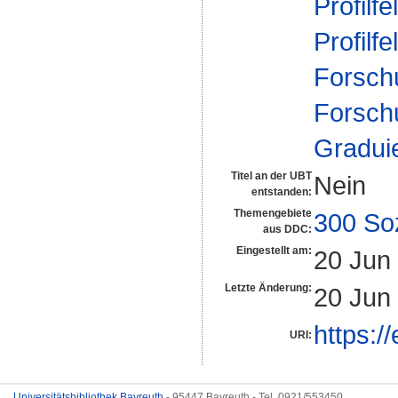
Profilfe
Profilfe
Forsch
Forsch
Gradui
Titel an der UBT
Nein
entstanden:
Themengebiete
300 So
aus DDC:
Eingestellt am:
20 Jun
Letzte Änderung:
20 Jun
https:/
URI:
Universitätsbibliothek Bayreuth
- 95447 Bayreuth - Tel. 0921/553450