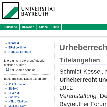
Startseite
Browsen
Suche
Hilfe
Kontakt
Urheberrech
ERef Leitlinien
Neueste Einträge
Titelangaben
Literatur vom gleichen Autor/der
gleichen Autor*in
Schmidt-Kessel, 
bei Google Scholar
Urheberrecht und
Bibliografische Daten exportieren
ASCII Citation
2012
BibTeX
EP3 XML
Veranstaltung:
Der
EndNote
HTML Citation
Bayreuther Forum 
Multiline CSV