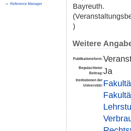
Reference Manager
Bayreuth.
(Veranstaltungsb
)
Weitere Angab
Veranst
Publikationsform:
Begutachteter
Ja
Beitrag:
Institutionen der
Fakultä
Universität:
Fakultä
Lehrstu
Verbrau
Rechts