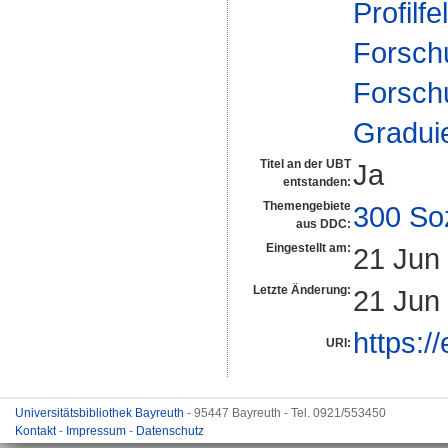
Profilfe
Forsch
Forsch
Gradui
Titel an der UBT
Ja
entstanden:
Themengebiete
300 So
aus DDC:
Eingestellt am:
21 Jun
Letzte Änderung:
21 Jun
https:/
URI:
Universitätsbibliothek Bayreuth
- 95447 Bayreuth - Tel. 0921/553450
Kontakt
-
Impressum
-
Datenschutz