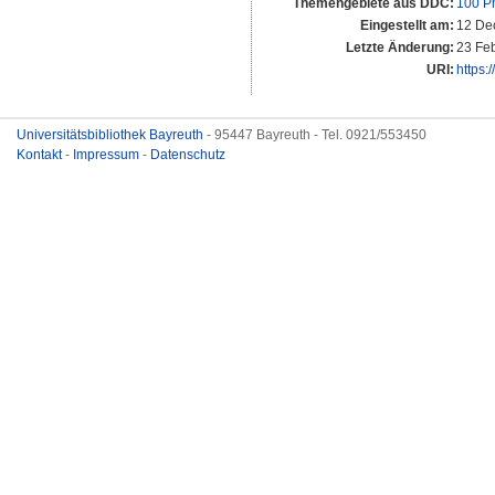
Themengebiete aus DDC:
100 P
Eingestellt am:
12 De
Letzte Änderung:
23 Fe
URI:
https:
Universitätsbibliothek Bayreuth
- 95447 Bayreuth - Tel. 0921/553450
Kontakt
-
Impressum
-
Datenschutz