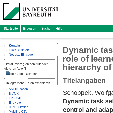
Startseite
Browsen
Suche
Hilfe
Kontakt
Dynamic task
ERef Leitlinien
Neueste Einträge
role of lear
Literatur vom gleichen Autor/der
hierarchy of 
gleichen Autor*in
bei Google Scholar
Titelangaben
Bibliografische Daten exportieren
ASCII Citation
Schoppek, Wolfg
BibTeX
EP3 XML
Dynamic task sele
EndNote
HTML Citation
control and adapt
Multiline CSV