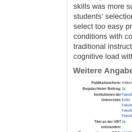
skills was more s
students' selectio
select too easy pr
conditions with c
traditional instru
cognitive load wi
Weitere Angab
Publikationsform:
Artikel
Begutachteter Beitrag:
Ja
Institutionen der
Fakult
Universität:
Kölbl
Fakult
Fakult
Fakult
Titel an der UBT
Ja
entstanden: