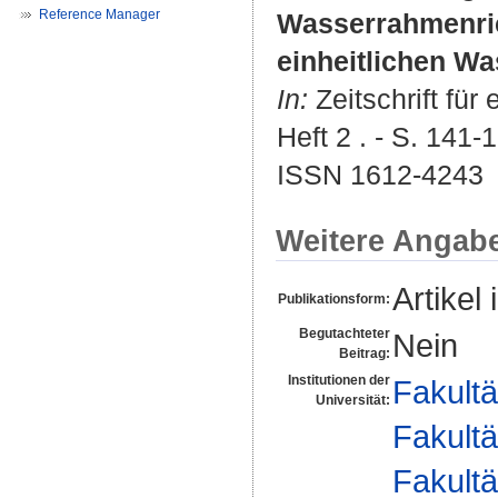
Reference Manager
Wasserrahmenric
einheitlichen W
In:
Zeitschrift fü
Heft 2 . - S. 141-
ISSN 1612-4243
Weitere Angab
Artikel 
Publikationsform:
Begutachteter
Nein
Beitrag:
Institutionen der
Fakultä
Universität:
Fakultä
Fakultä