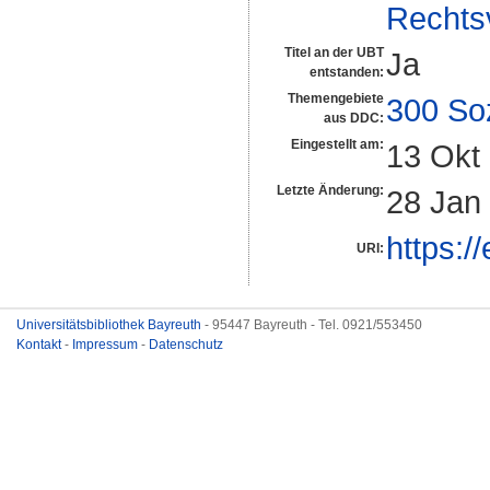
Rechts
Titel an der UBT
Ja
entstanden:
Themengebiete
300 So
aus DDC:
Eingestellt am:
13 Okt
Letzte Änderung:
28 Jan
https:/
URI:
Universitätsbibliothek Bayreuth
- 95447 Bayreuth - Tel. 0921/553450
Kontakt
-
Impressum
-
Datenschutz