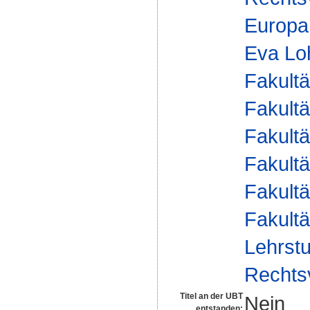
Europar
Eva Lo
Fakultä
Fakultä
Fakultä
Fakultä
Fakultä
Fakultä
Lehrstu
Rechts
Titel an der UBT
Nein
entstanden: