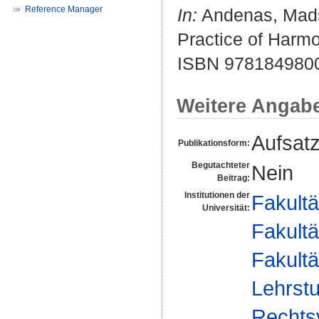
Reference Manager
In:
Andenas, Mad
Practice of Harmo
ISBN 978184980
Weitere Angab
Aufsat
Publikationsform:
Begutachteter
Nein
Beitrag:
Institutionen der
Fakultä
Universität:
Fakultä
Fakultä
Lehrstu
Rechts