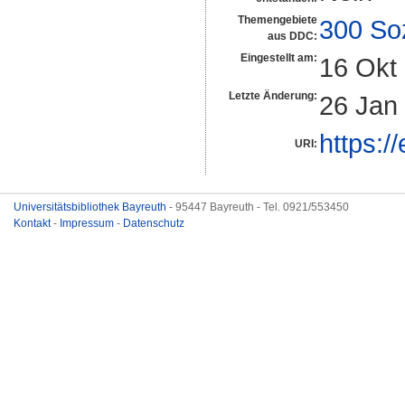
Themengebiete
300 So
aus DDC:
Eingestellt am:
16 Okt
Letzte Änderung:
26 Jan
https:/
URI:
Universitätsbibliothek Bayreuth
- 95447 Bayreuth - Tel. 0921/553450
Kontakt
-
Impressum
-
Datenschutz