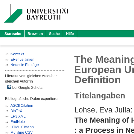
Startseite
Browsen
Suche
Hilfe
Kontakt
The Meaning
ERef Leitlinien
Neueste Einträge
European Un
Literatur vom gleichen Autor/der
Definition
gleichen Autor*in
bei Google Scholar
Titelangaben
Bibliografische Daten exportieren
ASCII Citation
Lohse, Eva Julia
:
BibTeX
EP3 XML
The Meaning of 
EndNote
HTML Citation
: a Process in Ne
Multiline CSV