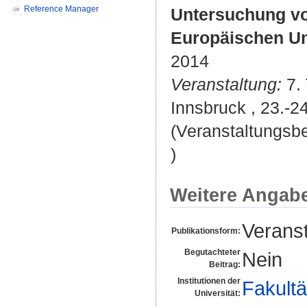
Reference Manager
Untersuchung vo
Europäischen Un
2014
Veranstaltung:
7. 
Innsbruck , 23.-2
(Veranstaltungsb
)
Weitere Angab
Veranst
Publikationsform:
Begutachteter
Nein
Beitrag:
Institutionen der
Fakultä
Universität: