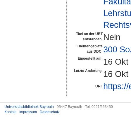
Fakultä
Lehrstu
Rechts
Titel an der UBT
Nein
entstanden:
Themengebiete
300 So
aus DDC:
Eingestellt am:
16 Okt
Letzte Änderung:
16 Okt
https:/
URI:
Universitätsbibliothek Bayreuth
- 95447 Bayreuth - Tel. 0921/553450
Kontakt
-
Impressum
-
Datenschutz