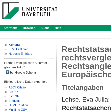
Startseite
Browsen
Suche
Hilfe
Kontakt
Rechtstatsa
ERef Leitlinien
Neueste Einträge
rechtsvergl
Literatur vom gleichen Autor/der
Rechtsangle
gleichen Autor*in
Europäisch
bei Google Scholar
Bibliografische Daten exportieren
Titelangaben
ASCII Citation
BibTeX
EP3 XML
Lohse, Eva Julia
:
EndNote
HTML Citation
Rechtstatsachen
Multiline CSV