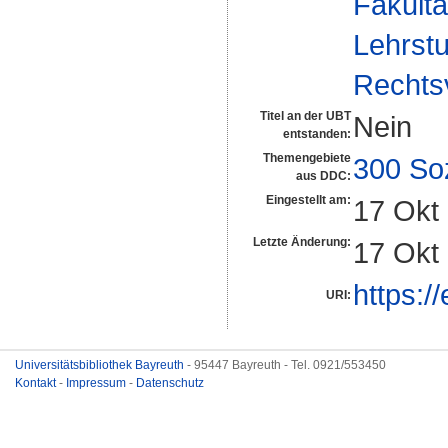
Fakultä
Lehrstu
Rechts
Titel an der UBT
Nein
entstanden:
Themengebiete
300 So
aus DDC:
Eingestellt am:
17 Okt
Letzte Änderung:
17 Okt
https:/
URI:
Universitätsbibliothek Bayreuth
- 95447 Bayreuth - Tel. 0921/553450
Kontakt
-
Impressum
-
Datenschutz