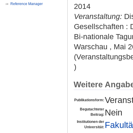
Reference Manager
2014
Veranstaltung:
Dis
Gesellschaften :
Bi-nationale Tagu
Warschau , Mai 2
(Veranstaltungsb
)
Weitere Angab
Veranst
Publikationsform:
Begutachteter
Nein
Beitrag:
Institutionen der
Fakultä
Universität: