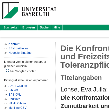
Startseite
Browsen
Suche
Hilfe
Kontakt
Die Konfron
ERef Leitlinien
Neueste Einträge
und Freizei
Literatur vom gleichen Autor/der
Toleranzpfli
gleichen Autor*in
bei Google Scholar
Titelangaben
Bibliografische Daten exportieren
ASCII Citation
Lohse, Eva Julia
:
BibTeX
EP3 XML
Die Konfrontatio
EndNote
HTML Citation
Zumutbarkeit und
Multiline CSV