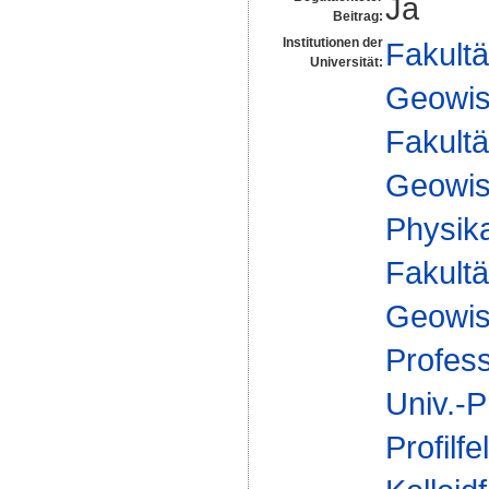
Ja
Beitrag:
Institutionen der
Fakultä
Universität:
Geowis
Fakultä
Geowis
Physik
Fakultä
Geowis
Profes
Univ.-P
Profilfe