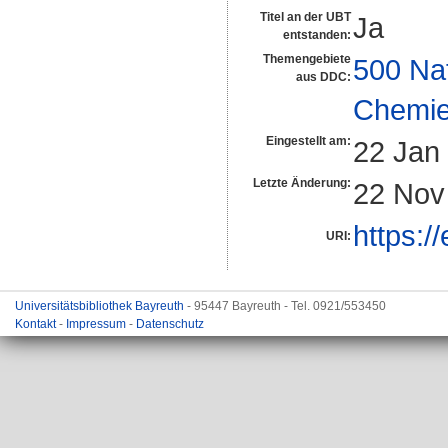
Titel an der UBT
Ja
entstanden:
Themengebiete
500 Na
aus DDC:
Chemi
Eingestellt am:
22 Jan
Letzte Änderung:
22 Nov
https:/
URI:
Universitätsbibliothek Bayreuth
- 95447 Bayreuth - Tel. 0921/553450
Kontakt
-
Impressum
-
Datenschutz