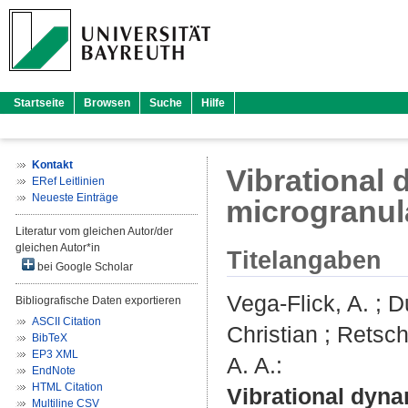
Startseite
Browsen
Suche
Hilfe
Kontakt
Vibrational
ERef Leitlinien
Neueste Einträge
microgranula
Literatur vom gleichen Autor/der
gleichen Autor*in
Titelangaben
bei Google Scholar
Vega-Flick, A.
;
D
Bibliografische Daten exportieren
ASCII Citation
Christian
;
Retsch
BibTeX
EP3 XML
A. A.
:
EndNote
HTML Citation
Vibrational dyna
Multiline CSV