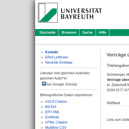
Startseite
Browsen
Suche
Hilfe
Kontakt
Verträge 
ERef Leitlinien
Neueste Einträge
Titelangabe
Literatur vom gleichen Autor/der
Grünberger, M
gleichen Autor*in
Verträge über
bei Google Scholar
In:
Zeitschrift 
ISSN 0177-6
Bibliografische Daten exportieren
ASCII Citation
Volltext
BibTeX
EP3 XML
EndNote
Link zum Voll
HTML Citation
Multiline CSV