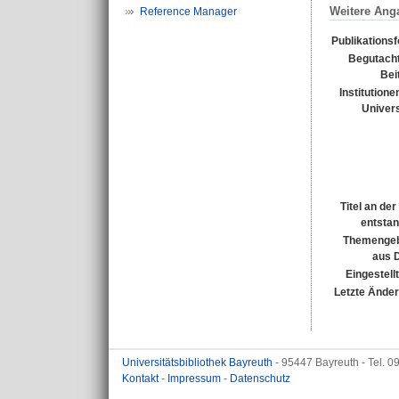
Weitere Ang
Reference Manager
Publikations
Begutacht
Bei
Institutione
Univers
Titel an de
entsta
Themengeb
aus 
Eingestell
Letzte Ände
Universitätsbibliothek Bayreuth
- 95447 Bayreuth - Tel. 
Kontakt
-
Impressum
-
Datenschutz