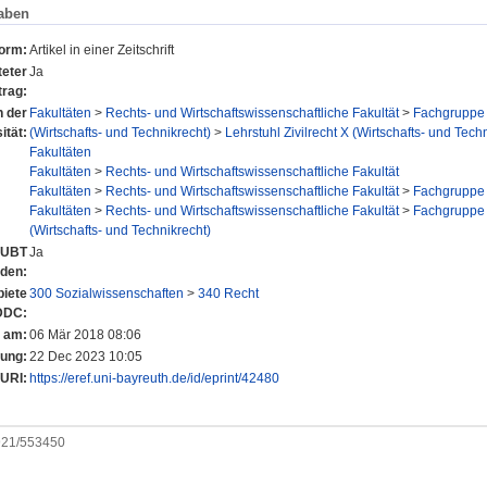
aben
form:
Artikel in einer Zeitschrift
eter
Ja
trag:
n der
Fakultäten
>
Rechts- und Wirtschaftswissenschaftliche Fakultät
>
Fachgruppe 
ität:
(Wirtschafts- und Technikrecht)
>
Lehrstuhl Zivilrecht X (Wirtschafts- und Tech
Fakultäten
Fakultäten
>
Rechts- und Wirtschaftswissenschaftliche Fakultät
Fakultäten
>
Rechts- und Wirtschaftswissenschaftliche Fakultät
>
Fachgruppe 
Fakultäten
>
Rechts- und Wirtschaftswissenschaftliche Fakultät
>
Fachgruppe 
(Wirtschafts- und Technikrecht)
r UBT
Ja
nden:
iete
300 Sozialwissenschaften
>
340 Recht
DDC:
t am:
06 Mär 2018 08:06
rung:
22 Dec 2023 10:05
URI:
https://eref.uni-bayreuth.de/id/eprint/42480
0921/553450