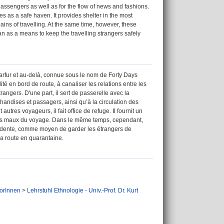
 passengers as well as for the flow of news and fashions.
es as a safe haven. It provides shelter in the most
ins of travelling. At the same time, however, these
an as a means to keep the travelling strangers safely
 Darfur et au-delà, connue sous le nom de Forty Days
té en bord de route, à canaliser les relations entre les
rangers. D'une part, il sert de passerelle avec la
chandises et passagers, ainsi qu’à la circulation des
res voyageurs, il fait office de refuge. Il fournit un
e des maux du voyage. Dans le même temps, cependant,
résidente, comme moyen de garder les étrangers de
la route en quarantaine.
orInnen
>
Lehrstuhl Ethnologie - Univ.-Prof. Dr. Kurt