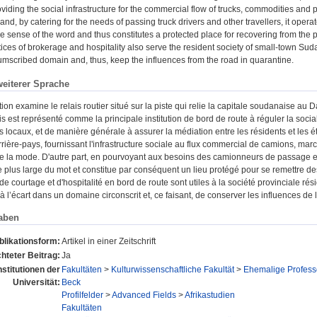
oviding the social infrastructure for the commercial flow of trucks, commodities and
and, by catering for the needs of passing truck drivers and other travellers, it operat
sense of the word and thus constitutes a protected place for recovering from the pa
ices of brokerage and hospitality also serve the resident society of small-town Sud
cumscribed domain and, thus, keep the influences from the road in quarantine.
weiterer Sprache
tion examine le relais routier situé sur la piste qui relie la capitale soudanaise au
s est représenté comme la principale institution de bord de route à réguler la sociali
les locaux, et de manière générale à assurer la médiation entre les résidents et les ét
arrière-pays, fournissant l'infrastructure sociale au flux commercial de camions, mar
e la mode. D'autre part, en pourvoyant aux besoins des camionneurs de passage et aut
le plus large du mot et constitue par conséquent un lieu protégé pour se remettr
de courtage et d'hospitalité en bord de route sont utiles à la société provinciale 
 l’écart dans un domaine circonscrit et, ce faisant, de conserver les influences de 
aben
blikationsform:
Artikel in einer Zeitschrift
hteter Beitrag:
Ja
nstitutionen der
Fakultäten
>
Kulturwissenschaftliche Fakultät
>
Ehemalige Profess
Universität:
Beck
Profilfelder
>
Advanced Fields
>
Afrikastudien
Fakultäten