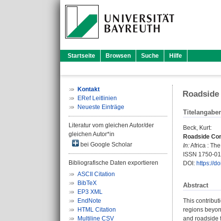
Startseite
Browsen
Suche
Hilfe
Kontakt
Roadside 
ERef Leitlinien
Neueste Einträge
Titelangabe
Literatur vom gleichen Autor/der
Beck, Kurt
:
gleichen Autor*in
Roadside Com
bei Google Scholar
In:
Africa : The
ISSN 1750-0
Bibliografische Daten exportieren
DOI:
https://
ASCII Citation
BibTeX
Abstract
EP3 XML
EndNote
This contribut
HTML Citation
regions beyond
Multiline CSV
and roadside 