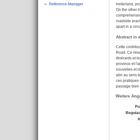
Reference Manager
hinterland, pr
On the other h
comprehensive 
roadside pract
apart in a cir
Abstract in 
Cette contribu
Road. Ce relai
itinérants et 
province et l'
nouvelles et d
abri au sens 
ces pratiques 
passage bien à
Weitere Ang
Pu
Begutac
I