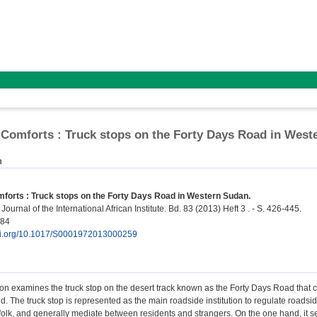
Comforts : Truck stops on the Forty Days Road in West
n
forts : Truck stops on the Forty Days Road in Western Sudan.
 Journal of the International African Institute. Bd. 83 (2013) Heft 3 . - S. 426-445.
184
doi.org/10.1017/S0001972013000259
ion examines the truck stop on the desert track known as the Forty Days Road that 
. The truck stop is represented as the main roadside institution to regulate roadsid
folk, and generally mediate between residents and strangers. On the one hand, it 