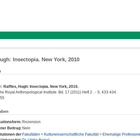
Hugh: Insectopia. New York, 2010
n
n:
Raffles, Hugh: Insectopia. New York, 2010.
he Royal Anthropological Institute. Bd. 17 (2011) Heft 2 . - S. 433-434.
655
aben
kationsform:
Rezension
ter Beitrag:
Nein
itutionen der
Fakultäten
>
Kulturwissenschaftliche Fakultät
>
Ehemalige Professor