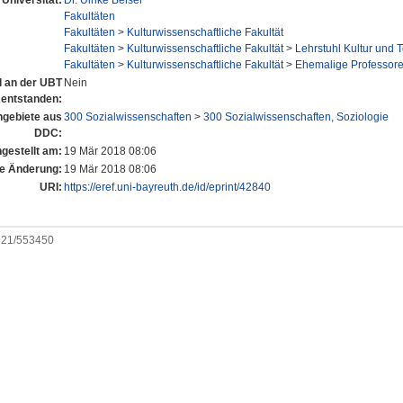
Universität:
Dr. Ulrike Beisel
Fakultäten
Fakultäten
>
Kulturwissenschaftliche Fakultät
Fakultäten
>
Kulturwissenschaftliche Fakultät
>
Lehrstuhl Kultur und T
Fakultäten
>
Kulturwissenschaftliche Fakultät
>
Ehemalige Professor
el an der UBT
Nein
entstanden:
gebiete aus
300 Sozialwissenschaften
>
300 Sozialwissenschaften, Soziologie
DDC:
ngestellt am:
19 Mär 2018 08:06
te Änderung:
19 Mär 2018 08:06
URI:
https://eref.uni-bayreuth.de/id/eprint/42840
0921/553450