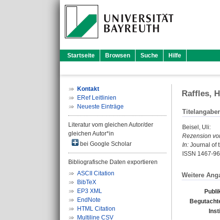
Startseite
Browsen
Suche
Hilfe
Kontakt
Raffles, 
ERef Leitlinien
Neueste Einträge
Titelangabe
Literatur vom gleichen Autor/der
Beisel, Uli
:
gleichen Autor*in
Rezension vo
bei Google Scholar
In:
Journal of t
ISSN 1467-9
Bibliografische Daten exportieren
ASCII Citation
Weitere Ang
BibTeX
EP3 XML
Publi
EndNote
Begutachte
HTML Citation
Inst
Multiline CSV