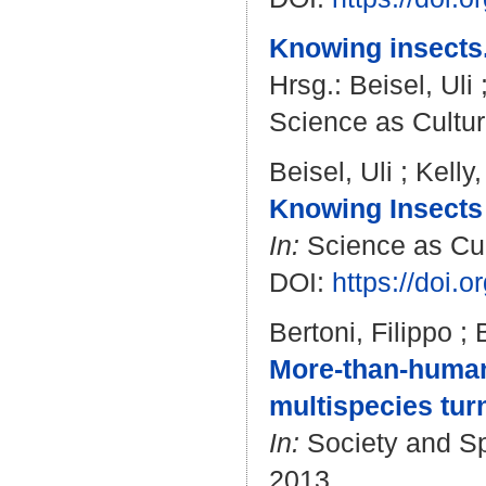
Knowing insects
Hrsg.:
Beisel, Uli
Science as Cultur
Beisel, Uli
;
Kelly
Knowing Insects
In:
Science as Cult
DOI:
https://doi
Bertoni, Filippo
;
More-than-human 
multispecies tur
In:
Society and S
2013