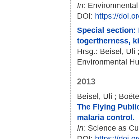
In:
Environmental H
DOI:
https://doi
Special section: 
togertherness, ki
Hrsg.:
Beisel, Uli
Environmental Hum
2013
Beisel, Uli
;
Boëte
The Flying Publi
malaria control.
In:
Science as Cult
DOI:
https://doi