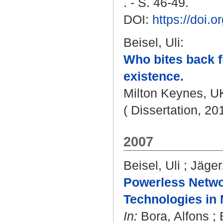
. - S. 46-49.
DOI:
https://doi.
Beisel, Uli
:
Who bites back fi
existence.
Milton Keynes, UK
( Dissertation, 20
2007
Beisel, Uli
;
Jäger
Powerless Netwo
Technologies in
In:
Bora, Alfons
;