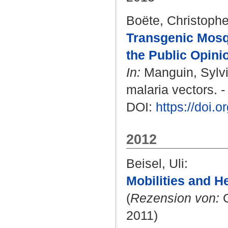
Boëte, Christoph
Transgenic Mosqu
the Public Opini
In:
Manguin, Sylv
malaria vectors. 
DOI:
https://doi.
2012
Beisel, Uli
:
Mobilities and He
(
Rezension von:
G
2011)