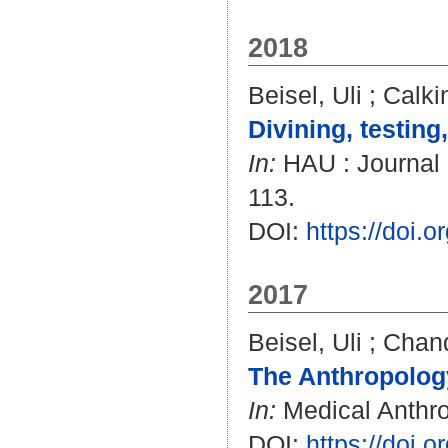
2018
Beisel, Uli
;
Calki
Divining, testing
In:
HAU : Journal o
113.
DOI:
https://doi.
2017
Beisel, Uli
;
Chand
The Anthropology
In:
Medical Anthrop
DOI:
https://doi