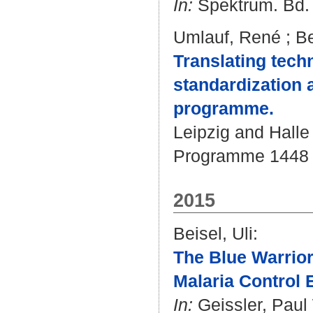
In:
Spektrum. Bd. 1
Umlauf, René
;
Be
Translating tech
standardization 
programme.
Leipzig and Halle 
Programme 1448 o
2015
Beisel, Uli
:
The Blue Warrior
Malaria Control 
In:
Geissler, Paul