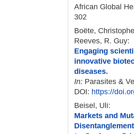
African Global He
302
Boëte, Christoph
Reeves, R. Guy
:
Engaging scienti
innovative biote
diseases.
In:
Parasites & Vec
DOI:
https://doi.
Beisel, Uli
:
Markets and Muta
Disentanglement 