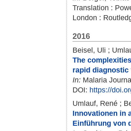
Translation : Powe
London : Routledg
2016
Beisel, Uli
;
Umlau
The complexities 
rapid diagnostic 
In:
Malaria Journal
DOI:
https://doi.
Umlauf, René
;
Be
Innovationen in 
Einführung von d