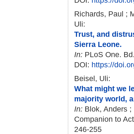
DOI:
https://doi.
Richards, Paul
;
M
Uli
:
Trust, and distr
Sierra Leone.
In:
PLoS One. Bd. 
DOI:
https://doi.
Beisel, Uli
:
What might we le
majority world, 
In:
Blok, Anders
;
Companion to Acto
246-255