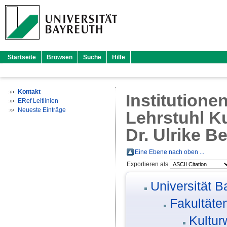
Startseite
Browsen
Suche
Hilfe
Kontakt
Institutione
ERef Leitlinien
Neueste Einträge
Lehrstuhl Ku
Dr. Ulrike Be
Eine Ebene nach oben ...
Exportieren als
Universität B
Fakultäte
Kultur