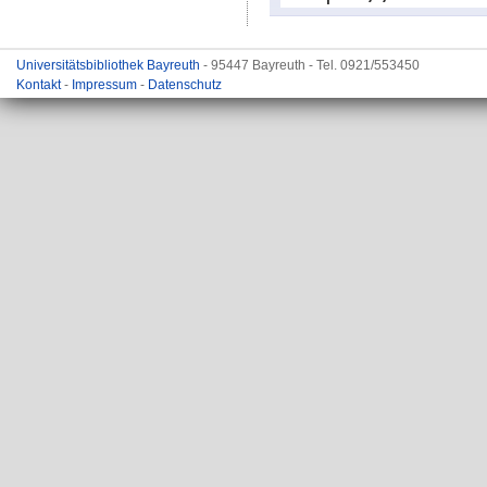
Universitätsbibliothek Bayreuth
- 95447 Bayreuth - Tel. 0921/553450
Kontakt
-
Impressum
-
Datenschutz