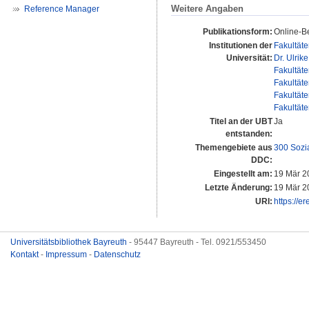
Weitere Angaben
Reference Manager
Publikationsform:
Online-Be
Institutionen der
Fakultät
Universität:
Dr. Ulrik
Fakultät
Fakultät
Fakultät
Fakultät
Titel an der UBT
Ja
entstanden:
Themengebiete aus
300 Sozi
DDC:
Eingestellt am:
19 Mär 2
Letzte Änderung:
19 Mär 2
URI:
https://e
Universitätsbibliothek Bayreuth
- 95447 Bayreuth - Tel. 0921/553450
Kontakt
-
Impressum
-
Datenschutz