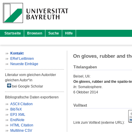
Startseite
Browsen
Suche
Hilfe
Kontakt
On gloves, rubber and the
ERef Leitlinien
Neueste Einträge
Titelangaben
Literatur vom gleichen Autor/der
Beisel, Uli
:
gleichen Autor*in
On gloves, rubber and the spatio-te
bei Google Scholar
In:
Somatosphere.
6 Oktober 2014
Bibliografische Daten exportieren
ASCII Citation
Volltext
BibTeX
EP3 XML
EndNote
Link zum Volltext (externe URL):
HTML Citation
Multiline CSV