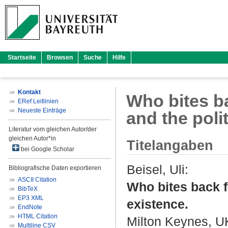
Startseite
Browsen
Suche
Hilfe
Kontakt
Who bites ba
ERef Leitlinien
Neueste Einträge
and the poli
Literatur vom gleichen Autor/der
gleichen Autor*in
Titelangaben
bei Google Scholar
Beisel, Uli
:
Bibliografische Daten exportieren
ASCII Citation
Who bites back fi
BibTeX
EP3 XML
existence.
EndNote
HTML Citation
Milton Keynes, UK
Multiline CSV