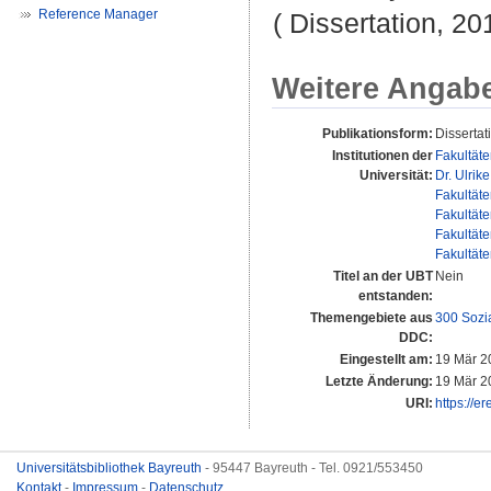
Reference Manager
( Dissertation, 2
Weitere Angab
Publikationsform:
Dissertat
Institutionen der
Fakultät
Universität:
Dr. Ulrik
Fakultät
Fakultät
Fakultät
Fakultät
Titel an der UBT
Nein
entstanden:
Themengebiete aus
300 Sozi
DDC:
Eingestellt am:
19 Mär 2
Letzte Änderung:
19 Mär 2
URI:
https://e
Universitätsbibliothek Bayreuth
- 95447 Bayreuth - Tel. 0921/553450
Kontakt
-
Impressum
-
Datenschutz