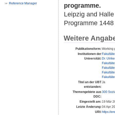
Reference Manager
programme.
Leipzig and Halle 
Programme 1448 o
Weitere Angab
Publikationsform:
Working 
Institutionen der
Fakultät
Universität:
Dr. Ulrik
Fakultät
Fakultät
Fakultät
Fakultät
Titel an der UBT
Ja
entstanden:
Themengebiete aus
300 Sozi
DDC:
Eingestellt am:
19 Mär 2
Letzte Änderung:
04 Apr 2
URI:
https://e