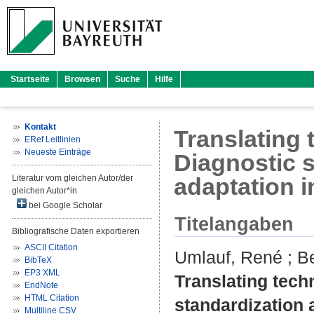
Startseite
Browsen
Suche
Hilfe
Kontakt
Translating 
ERef Leitlinien
Neueste Einträge
Diagnostic 
Literatur vom gleichen Autor/der
adaptation 
gleichen Autor*in
bei Google Scholar
Titelangaben
Bibliografische Daten exportieren
ASCII Citation
Umlauf, René
;
Be
BibTeX
EP3 XML
Translating tech
EndNote
HTML Citation
standardization 
Multiline CSV