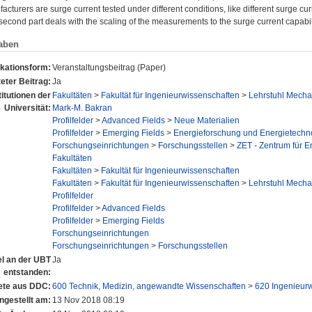
facturers are surge current tested under different conditions, like different surge c
second part deals with the scaling of the measurements to the surge current capabili
aben
ikationsform:
Veranstaltungsbeitrag (Paper)
eter Beitrag:
Ja
titutionen der
Fakultäten
>
Fakultät für Ingenieurwissenschaften
>
Lehrstuhl Mecha
Universität:
Mark-M. Bakran
Profilfelder
>
Advanced Fields
>
Neue Materialien
Profilfelder
>
Emerging Fields
>
Energieforschung und Energietechn
Forschungseinrichtungen
>
Forschungsstellen
>
ZET - Zentrum für E
Fakultäten
Fakultäten
>
Fakultät für Ingenieurwissenschaften
Fakultäten
>
Fakultät für Ingenieurwissenschaften
>
Lehrstuhl Mecha
Profilfelder
Profilfelder
>
Advanced Fields
Profilfelder
>
Emerging Fields
Forschungseinrichtungen
Forschungseinrichtungen
>
Forschungsstellen
el an der UBT
Ja
entstanden:
te aus DDC:
600 Technik, Medizin, angewandte Wissenschaften
>
620 Ingenieur
ngestellt am:
13 Nov 2018 08:19