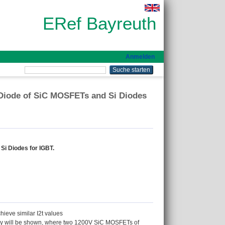
ERef Bayreuth
Anmelden
Diode of SiC MOSFETs and Si Diodes
i Diodes for IGBT.
hieve similar I2t values
study will be shown, where two 1200V SiC MOSFETs of