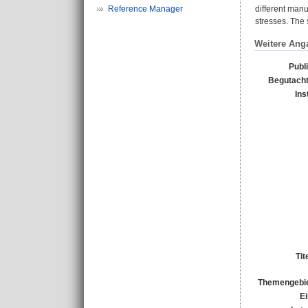
Reference Manager
different manu
stresses. The 
Weitere Ang
Publ
Begutacht
Ins
Tit
Themengebie
Ei