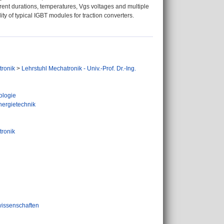
urrent durations, temperatures, Vgs voltages and multiple
ty of typical IGBT modules for traction converters.
tronik
>
Lehrstuhl Mechatronik - Univ.-Prof. Dr.-Ing.
ologie
nergietechnik
tronik
wissenschaften