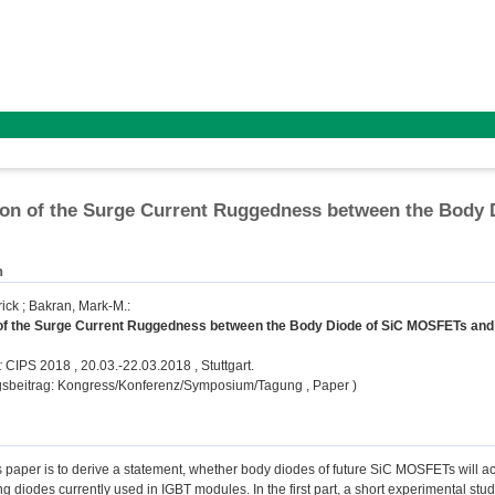
on of the Surge Current Ruggedness between the Body 
n
rick
;
Bakran, Mark-M.
:
f the Surge Current Ruggedness between the Body Diode of SiC MOSFETs and S
:
CIPS 2018 , 20.03.-22.03.2018 , Stuttgart.
gsbeitrag: Kongress/Konferenz/Symposium/Tagung , Paper )
s paper is to derive a statement, whether body diodes of future SiC MOSFETs will ac
g diodes currently used in IGBT modules. In the first part, a short experimental 