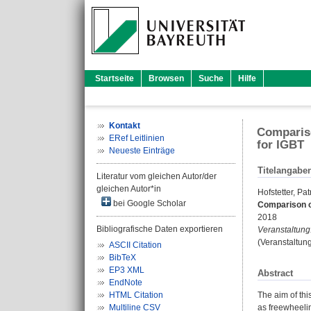
Startseite
Browsen
Suche
Hilfe
Kontakt
Comparis
ERef Leitlinien
for IGBT
Neueste Einträge
Titelangabe
Literatur vom gleichen Autor/der
gleichen Autor*in
Hofstetter, Pat
bei Google Scholar
Comparison o
2018
Bibliografische Daten exportieren
Veranstaltung
(Veranstaltun
ASCII Citation
BibTeX
EP3 XML
Abstract
EndNote
HTML Citation
The aim of thi
Multiline CSV
as freewheelin