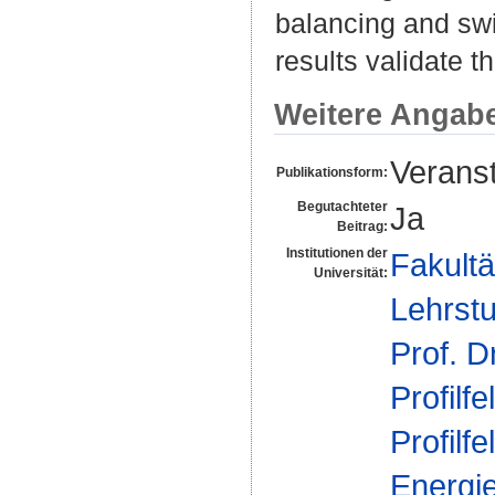
balancing and swit
results validate t
Weitere Angab
Veranst
Publikationsform:
Begutachteter
Ja
Beitrag:
Institutionen der
Fakultä
Universität:
Lehrstu
Prof. D
Profilfe
Profilfe
Energi