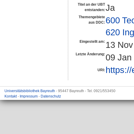
Titel an der UBT
Ja
entstanden:
Themengebiete
600 Te
aus DDC:
620 In
Eingestellt am:
13 Nov
Letzte Änderung:
09 Jan
https:/
URI:
Universitätsbibliothek Bayreuth
- 95447 Bayreuth - Tel. 0921/553450
Kontakt
-
Impressum
-
Datenschutz