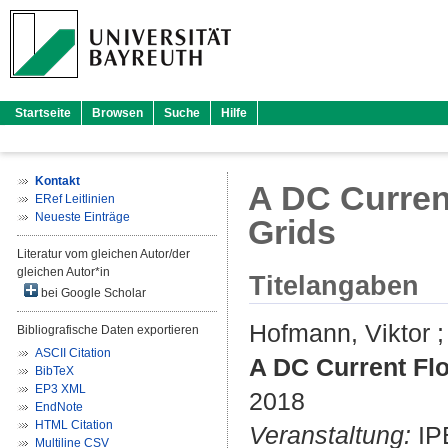
Startseite
Browsen
Suche
Hilfe
Kontakt
A DC Curren
ERef Leitlinien
Neueste Einträge
Grids
Literatur vom gleichen Autor/der
gleichen Autor*in
Titelangaben
bei Google Scholar
Hofmann, Viktor
Bibliografische Daten exportieren
ASCII Citation
A DC Current Fl
BibTeX
EP3 XML
2018
EndNote
HTML Citation
Veranstaltung:
IPE
Multiline CSV