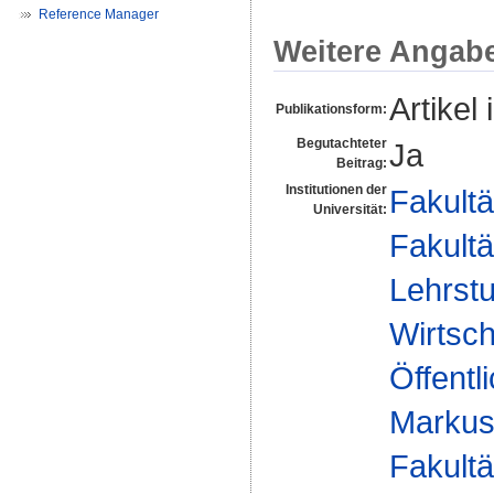
Reference Manager
Weitere Angab
Artikel 
Publikationsform:
Begutachteter
Ja
Beitrag:
Institutionen der
Fakultä
Universität:
Fakultä
Lehrstu
Wirtsch
Öffentl
Markus
Fakultä