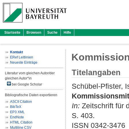
Startseite
Browsen
Suche
Hilfe
Kontakt
Kommissions
ERef Leitlinien
Neueste Einträge
Titelangaben
Literatur vom gleichen Autor/der
gleichen Autor*in
Schübel-Pfister, I
bei Google Scholar
Kommissionsmitt
Bibliografische Daten exportieren
ASCII Citation
In:
Zeitschrift für
BibTeX
EP3 XML
S. 403.
EndNote
HTML Citation
ISSN 0342-3476
Multiline CSV