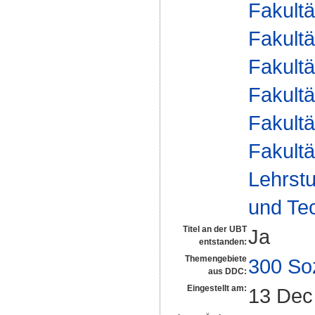
Fakultä
Fakultä
Fakultä
Fakultä
Fakultä
Fakultä
Lehrstu
und Te
Titel an der UBT
Ja
entstanden:
Themengebiete
300 So
aus DDC:
Eingestellt am:
13 Dec