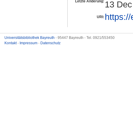
Letzte Änderung:
13 Dec
https:/
URI:
Universitätsbibliothek Bayreuth
- 95447 Bayreuth - Tel. 0921/553450
Kontakt
-
Impressum
-
Datenschutz