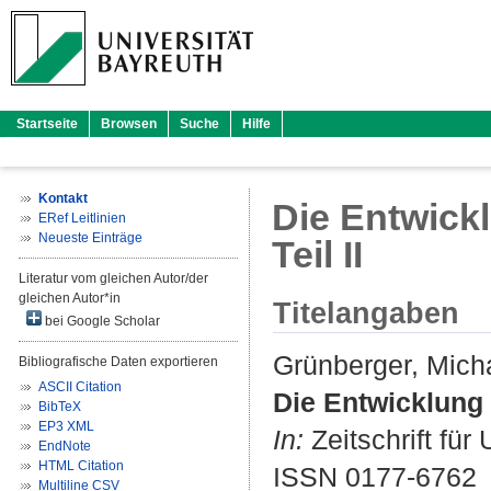
Startseite
Browsen
Suche
Hilfe
Kontakt
Die Entwick
ERef Leitlinien
Neueste Einträge
Teil II
Literatur vom gleichen Autor/der
gleichen Autor*in
Titelangaben
bei Google Scholar
Grünberger, Mich
Bibliografische Daten exportieren
ASCII Citation
Die Entwicklung 
BibTeX
EP3 XML
In:
Zeitschrift für
EndNote
HTML Citation
ISSN 0177-6762
Multiline CSV