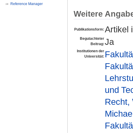
Reference Manager
Weitere Angab
Artikel 
Publikationsform:
Begutachteter
Ja
Beitrag:
Institutionen der
Fakultä
Universität:
Fakultä
Lehrstu
und Te
Recht, 
Michae
Fakultä