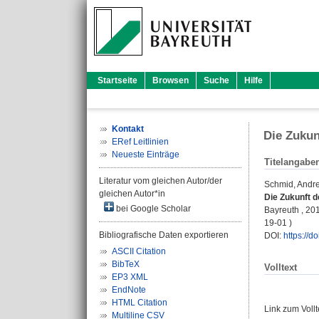
Startseite
Browsen
Suche
Hilfe
Kontakt
Die Zukun
ERef Leitlinien
Neueste Einträge
Titelangabe
Literatur vom gleichen Autor/der
Schmid, Andr
gleichen Autor*in
Die Zukunft 
bei Google Scholar
Bayreuth , 201
19-01 )
Bibliografische Daten exportieren
DOI:
https://
ASCII Citation
BibTeX
Volltext
EP3 XML
EndNote
HTML Citation
Link zum Voll
Multiline CSV