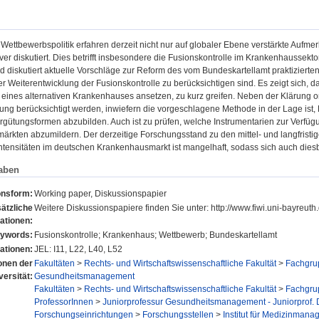
d Wettbewerbspolitik erfahren derzeit nicht nur auf globaler Ebene verstärkte Au
ver diskutiert. Dies betrifft insbesondere die Fusionskontrolle im Krankenhaussekt
diskutiert aktuelle Vorschläge zur Reform des vom Bundeskartellamt praktizierten
r Weiterentwicklung der Fusionskontrolle zu berücksichtigen sind. Es zeigt sich, d
t eines alternativen Krankenhauses ansetzen, zu kurz greifen. Neben der Klärung or
ung berücksichtigt werden, inwiefern die vorgeschlagene Methode in der Lage ist, E
rgütungsformen abzubilden. Auch ist zu prüfen, welche Instrumentarien zur Verfügun
rkten abzumildern. Der derzeitige Forschungsstand zu den mittel- und langfristi
tensitäten im deutschen Krankenhausmarkt ist mangelhaft, sodass sich auch diesb
aben
onsform:
Working paper, Diskussionspapier
ätzliche
Weitere Diskussionspapiere finden Sie unter: http://www.fiwi.uni-bayreu
ationen:
ywords:
Fusionskontrolle; Krankenhaus; Wettbewerb; Bundeskartellamt
ationen:
JEL: I11, L22, L40, L52
ionen der
Fakultäten
>
Rechts- und Wirtschaftswissenschaftliche Fakultät
>
Fachgrup
versität:
Gesundheitsmanagement
Fakultäten
>
Rechts- und Wirtschaftswissenschaftliche Fakultät
>
Fachgrup
ProfessorInnen
>
Juniorprofessur Gesundheitsmanagement - Juniorprof. 
Forschungseinrichtungen
>
Forschungsstellen
>
Institut für Medizinman