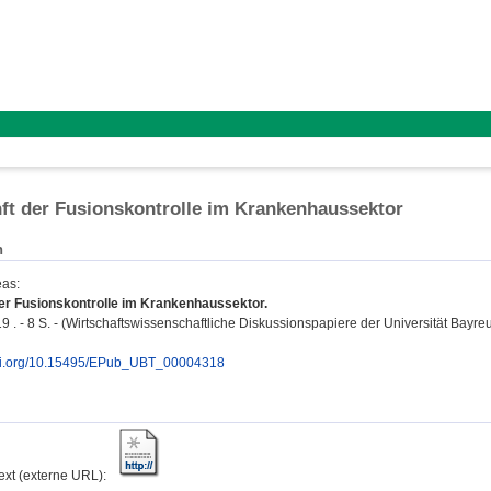
ft der Fusionskontrolle im Krankenhaussektor
n
eas
:
der Fusionskontrolle im Krankenhaussektor.
9 . - 8 S. - (Wirtschaftswissenschaftliche Diskussionspapiere der Universität Bayreu
doi.org/10.15495/EPub_UBT_00004318
text (externe URL):