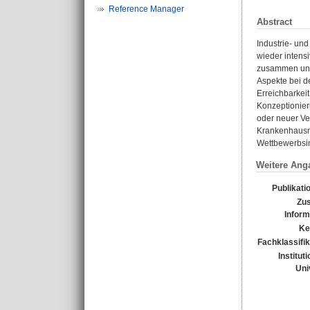
Reference Manager
Abstract
Industrie- un
wieder intensi
zusammen und 
Aspekte bei de
Erreichbarkei
Konzeptionier
oder neuer Ve
Krankenhausmä
Wettbewerbsin
Weitere Ang
Publikati
Zus
Inform
Ke
Fachklassifik
Institut
Uni