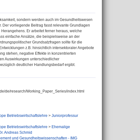
fmerksamkeit, sondern werden auch im Gesundheitswesen
or. Der vorliegende Beitrag fasst relevante Grundlagen
 Herangehens. Er arbeitet ferner heraus, welche
ass einfache Ansätze, die beispielsweise an der
dnungspolitischer Grundsatzfragen sollte für die
ntwicklungen z.B. hinsichtlich intersektoraler Angebote
g stehen, negative Effekte in konzentrierten
gen Auswirkungen unterschiedlicher
ezüglich deutlicher Handlungsbedarf ergibt.
th.de/de/research/Working_Paper_Series/index.html
pe Betriebswirtschaftslehre
>
Juniorprofessur
pe Betriebswirtschaftslehre
>
Ehemalige
Dr. Andreas Schmid
agement und Gesundheitswissenschaften - IMG