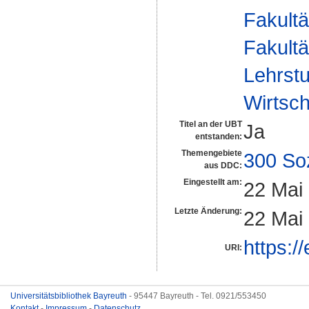
Fakultä
Fakultä
Lehrstu
Wirtsch
Titel an der UBT
Ja
entstanden:
Themengebiete
300 So
aus DDC:
Eingestellt am:
22 Mai
Letzte Änderung:
22 Mai
https:/
URI:
Universitätsbibliothek Bayreuth
- 95447 Bayreuth - Tel. 0921/553450
Kontakt
-
Impressum
-
Datenschutz