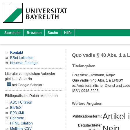
Startseite
Browsen
Suche
Hilfe
Kontakt
Quo vadis § 40 Abs. 1 a
ERef Leitlinien
Neueste Einträge
Titelangaben
Literatur vom gleichen Autor/der
Brzezinski-Hofmann, Katja
:
gleichen Autor*in
Quo vadis § 40 Abs. 1 a LFGB?
bei Google Scholar
In:
Amtstierärztlicher Dienst und Lebe
ISSN 0945-3296
Bibliografische Daten exportieren
ASCII Citation
Weitere Angaben
BibTeX
EP3 XML
Artikel 
Publikationsform:
EndNote
HTML Citation
Begutachteter
Nein
Multiline CSV