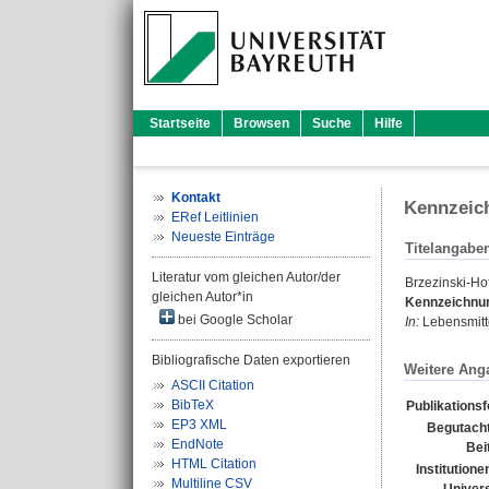
Startseite
Browsen
Suche
Hilfe
Kontakt
Kennzeic
ERef Leitlinien
Neueste Einträge
Titelangabe
Literatur vom gleichen Autor/der
Brzezinski-Ho
gleichen Autor*in
Kennzeichnun
bei Google Scholar
In:
Lebensmittel
Bibliografische Daten exportieren
Weitere Ang
ASCII Citation
BibTeX
Publikations
EP3 XML
Begutacht
EndNote
Bei
HTML Citation
Institutione
Multiline CSV