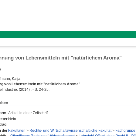
hnung von Lebensmitteln mit "natürlichem Aroma"
n
fmann, Katja
:
g von Lebensmitteln mit "natürlichem Aroma".
industrie. (2014) . - S. 24-25.
aben
form:
Artikel in einer Zeitschrift
eter
Nein
trag:
n der
Fakultäten
>
Rechts- und Wirtschaftswissenschaftliche Fakultät
>
Fachgruppe 