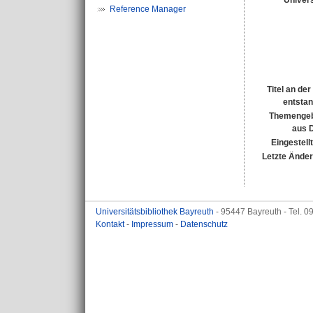
Univers
Reference Manager
Titel an de
entsta
Themengeb
aus 
Eingestell
Letzte Ände
Universitätsbibliothek Bayreuth
- 95447 Bayreuth - Tel. 
Kontakt
-
Impressum
-
Datenschutz