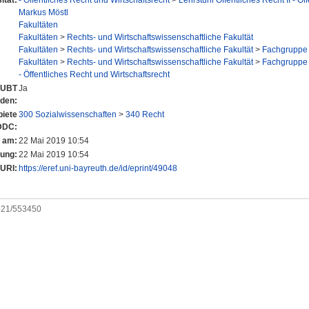
ität:
- Öffentliches Recht und Wirtschaftsrecht
>
Lehrstuhl Öffentliches Recht II - Öf
Markus Möstl
Fakultäten
Fakultäten
>
Rechts- und Wirtschaftswissenschaftliche Fakultät
Fakultäten
>
Rechts- und Wirtschaftswissenschaftliche Fakultät
>
Fachgruppe 
Fakultäten
>
Rechts- und Wirtschaftswissenschaftliche Fakultät
>
Fachgruppe 
- Öffentliches Recht und Wirtschaftsrecht
r UBT
Ja
nden:
iete
300 Sozialwissenschaften
>
340 Recht
DDC:
t am:
22 Mai 2019 10:54
rung:
22 Mai 2019 10:54
URI:
https://eref.uni-bayreuth.de/id/eprint/49048
0921/553450