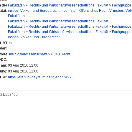
n der
Fakultäten
>
Rechts- und Wirtschaftswissenschaftliche Fakultät
>
Fachgruppe 
ität:
insbes. Völker- und Europarecht
>
Lehrstuhl Öffentliches Recht V, insbes. Völ
Fakultäten
Fakultäten
>
Rechts- und Wirtschaftswissenschaftliche Fakultät
Fakultäten
>
Rechts- und Wirtschaftswissenschaftliche Fakultät
>
Fachgruppe 
Fakultäten
>
Rechts- und Wirtschaftswissenschaftliche Fakultät
>
Fachgruppe 
insbes. Völker- und Europarecht
r UBT
Ja
nden:
iete
300 Sozialwissenschaften
>
340 Recht
DDC:
t am:
03 Aug 2016 12:00
rung:
03 Aug 2016 12:00
URI:
https://eref.uni-bayreuth.de/id/eprint/4926
0921/553450