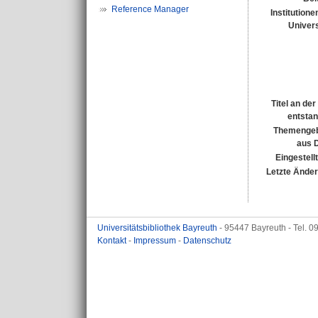
Reference Manager
Institutione
Univers
Titel an de
entsta
Themengeb
aus 
Eingestell
Letzte Ände
Universitätsbibliothek Bayreuth
- 95447 Bayreuth - Tel. 
Kontakt
-
Impressum
-
Datenschutz