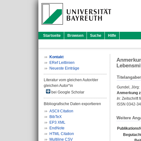
Startseite
Browsen
Suche
Hilfe
Kontakt
Anmerkung
ERef Leitlinien
Lebensmi
Neueste Einträge
Titelangabe
Literatur vom gleichen Autor/der
gleichen Autor*in
Gundel, Jörg
:
bei Google Scholar
Anmerkung zu 
In:
Zeitschrift 
Bibliografische Daten exportieren
ISSN 0342-3
ASCII Citation
BibTeX
Weitere Ang
EP3 XML
EndNote
Publikations
HTML Citation
Begutacht
Multiline CSV
Bei