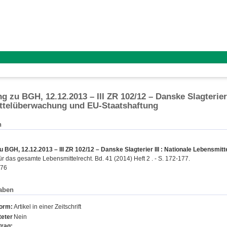
 zu BGH, 12.12.2013 – III ZR 102/12 – Danske Slagterier I
ttelüberwachung und EU-Staatshaftung
n
BGH, 12.12.2013 – III ZR 102/12 – Danske Slagterier III : Nationale Lebensmi
für das gesamte Lebensmittelrecht. Bd. 41 (2014) Heft 2 . - S. 172-177.
476
aben
form:
Artikel in einer Zeitschrift
eter
Nein
trag: