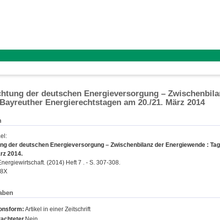
htung der deutschen Energieversorgung – Zwischenbila
 Bayreuther Energierechtstagen am 20./21. März 2014
n
el
:
ng der deutschen Energieversorgung – Zwischenbilanz der Energiewende : Tag
rz 2014.
ergiewirtschaft. (2014) Heft 7 . - S. 307-308.
28X
aben
ionsform:
Artikel in einer Zeitschrift
achteter
Nein