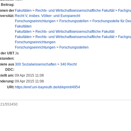
Beitrag:
tionen der
Fakultäten
>
Rechts- und Wirtschaftswissenschaftliche Fakultät
>
Fachgru
versität:
Recht V, insbes. Völker- und Europarecht
Forschungseinrichtungen
>
Forschungsstellen
>
Forschungsstelle für D
Fakultäten
Fakultäten
>
Rechts- und Wirtschaftswissenschaftliche Fakultät
Fakultäten
>
Rechts- und Wirtschaftswissenschaftliche Fakultät
>
Fachgru
Forschungseinrichtungen
Forschungseinrichtungen
>
Forschungsstellen
n der UBT
Ja
standen:
iete aus
300 Sozialwissenschaften
>
340 Recht
DDC:
tellt am:
09 Apr 2015 11:08
nderung:
09 Apr 2015 11:08
URI:
https://eref.uni-bayreuth.de/id/eprint/4954
0921/553450