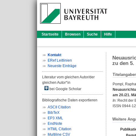
Startseite
Browsen
Suche
Hilfe
Kontakt
Neuausric
ERef Leitlinien
zu den 5.
Neueste Einträge
Titelangabe
Literatur vom gleichen Autor/der
gleichen Autor*in
Pompl, Rapha
bei Google Scholar
Neuausrichtu
am 20./21. Mä
Bibliografische Daten exportieren
In:
Recht der En
ISSN 0944-1
ASCII Citation
BibTeX
EP3 XML
Weitere Ang
EndNote
HTML Citation
Publikat
Multiline CSV
Begut