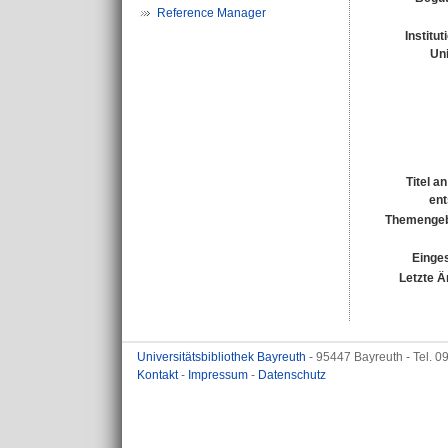
Reference Manager
Institu
Uni
Titel a
ent
Themengeb
Einges
Letzte Ä
Universitätsbibliothek Bayreuth
- 95447 Bayreuth - Tel. 
Kontakt
-
Impressum
-
Datenschutz