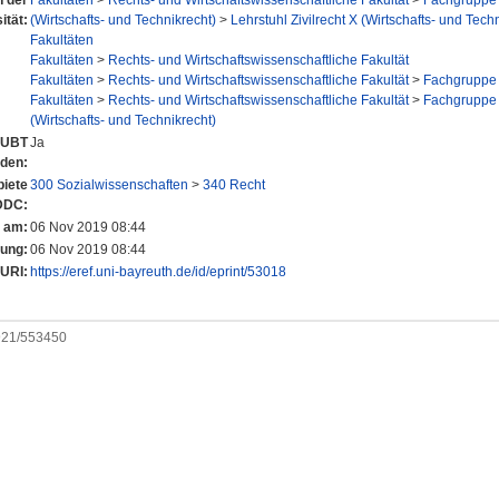
n der
Fakultäten
>
Rechts- und Wirtschaftswissenschaftliche Fakultät
>
Fachgruppe 
ität:
(Wirtschafts- und Technikrecht)
>
Lehrstuhl Zivilrecht X (Wirtschafts- und Tech
Fakultäten
Fakultäten
>
Rechts- und Wirtschaftswissenschaftliche Fakultät
Fakultäten
>
Rechts- und Wirtschaftswissenschaftliche Fakultät
>
Fachgruppe 
Fakultäten
>
Rechts- und Wirtschaftswissenschaftliche Fakultät
>
Fachgruppe 
(Wirtschafts- und Technikrecht)
r UBT
Ja
nden:
iete
300 Sozialwissenschaften
>
340 Recht
DDC:
t am:
06 Nov 2019 08:44
rung:
06 Nov 2019 08:44
URI:
https://eref.uni-bayreuth.de/id/eprint/53018
0921/553450