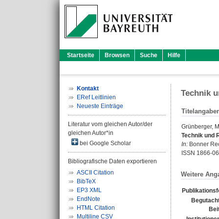
Startseite
Browsen
Suche
Hilfe
Kontakt
Technik u
ERef Leitlinien
Neueste Einträge
Titelangabe
Literatur vom gleichen Autor/der
Grünberger, M
gleichen Autor*in
Technik und 
bei Google Scholar
In:
Bonner Rech
ISSN 1866-0
Bibliografische Daten exportieren
ASCII Citation
Weitere Ang
BibTeX
EP3 XML
Publikations
EndNote
Begutacht
HTML Citation
Bei
Multiline CSV