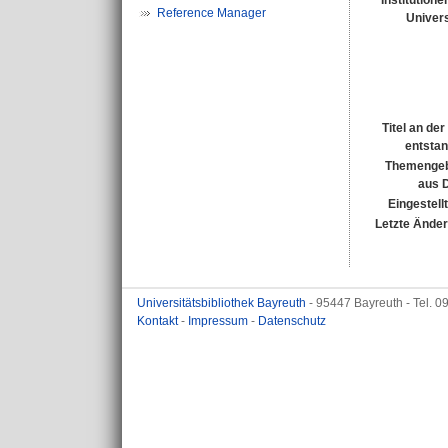
Institutione
Reference Manager
Univers
Titel an de
entsta
Themengeb
aus 
Eingestell
Letzte Ände
Universitätsbibliothek Bayreuth
- 95447 Bayreuth - Tel. 
Kontakt
-
Impressum
-
Datenschutz