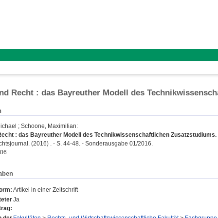
nd Recht : das Bayreuther Modell des Technikwissensch
n
ichael
;
Schoone, Maximilian
:
Recht : das Bayreuther Modell des Technikwissenschaftlichen Zusatzstudiums.
tsjournal. (2016) . - S. 44-48. - Sonderausgabe 01/2016.
606
aben
form:
Artikel in einer Zeitschrift
eter
Ja
trag: