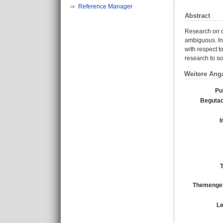
Reference Manager
Abstract
Research on c
ambiguous. In 
with respect t
research to so
Weitere Ang
Pu
Begutac
I
T
Themengeb
Le