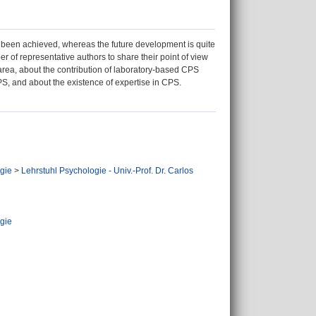
been achieved, whereas the future development is quite
r of representative authors to share their point of view
area, about the contribution of laboratory-based CPS
CPS, and about the existence of expertise in CPS.
gie
>
Lehrstuhl Psychologie - Univ.-Prof. Dr. Carlos
gie