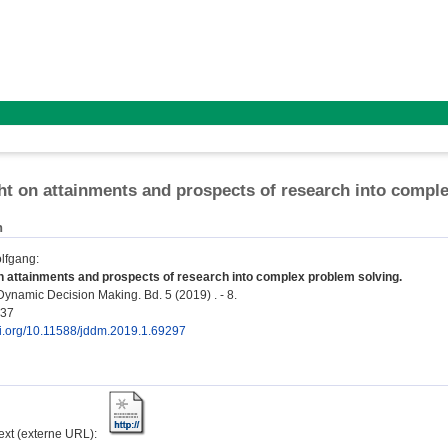
ght on attainments and prospects of research into compl
n
lfgang
:
on attainments and prospects of research into complex problem solving.
Dynamic Decision Making. Bd. 5 (2019) . - 8.
037
doi.org/10.11588/jddm.2019.1.69297
text (externe URL):