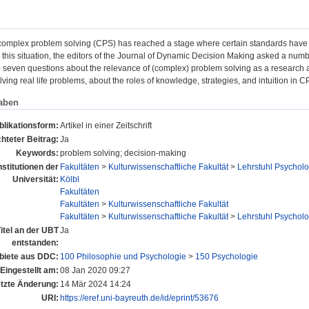
omplex problem solving (CPS) has reached a stage where certain standards have 
this situation, the editors of the Journal of Dynamic Decision Making asked a numbe
o seven questions about the relevance of (complex) problem solving as a research 
lving real life problems, about the roles of knowledge, strategies, and intuition in 
aben
blikationsform:
Artikel in einer Zeitschrift
hteter Beitrag:
Ja
Keywords:
problem solving; decision-making
nstitutionen der
Fakultäten
>
Kulturwissenschaftliche Fakultät
>
Lehrstuhl Psycholo
Universität:
Kölbl
Fakultäten
Fakultäten
>
Kulturwissenschaftliche Fakultät
Fakultäten
>
Kulturwissenschaftliche Fakultät
>
Lehrstuhl Psycholo
itel an der UBT
Ja
entstanden:
iete aus DDC:
100 Philosophie und Psychologie
>
150 Psychologie
Eingestellt am:
08 Jan 2020 09:27
tzte Änderung:
14 Mär 2024 14:24
URI:
https://eref.uni-bayreuth.de/id/eprint/53676