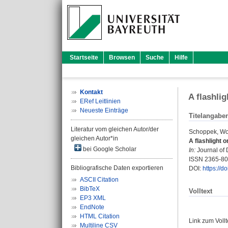
Startseite
Browsen
Suche
Hilfe
Kontakt
A flashli
ERef Leitlinien
Neueste Einträge
Titelangabe
Literatur vom gleichen Autor/der
Schoppek, Wo
gleichen Autor*in
A flashlight 
bei Google Scholar
In:
Journal of 
ISSN 2365-8
Bibliografische Daten exportieren
DOI:
https://
ASCII Citation
BibTeX
Volltext
EP3 XML
EndNote
HTML Citation
Link zum Voll
Multiline CSV