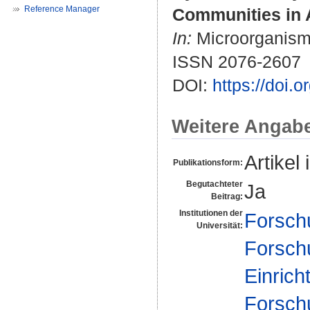
Reference Manager
Communities in A
In:
Microorganisms.
ISSN 2076-2607
DOI:
https://doi
Weitere Angab
Artikel 
Publikationsform:
Begutachteter
Ja
Beitrag:
Institutionen der
Forsch
Universität:
Forsch
Einrich
Forsch