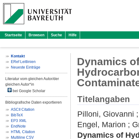
Startseite
Browsen
Suche
Hilfe
Kontakt
Dynamics of
ERef Leitlinien
Neueste Einträge
Hydrocarbon
Literatur vom gleichen Autor/der
Contaminate
gleichen Autor*in
bei Google Scholar
Titelangaben
Bibliografische Daten exportieren
ASCII Citation
Pilloni, Giovanni
BibTeX
EP3 XML
Engel, Marion
;
Gr
EndNote
HTML Citation
Dynamics of Hyd
Multiline CSV