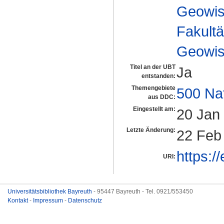
Geowis
Fakultä
Geowis
Titel an der UBT
Ja
entstanden:
Themengebiete
500 Na
aus DDC:
Eingestellt am:
20 Jan
Letzte Änderung:
22 Feb
https:/
URI:
Universitätsbibliothek Bayreuth
- 95447 Bayreuth - Tel. 0921/553450
Kontakt
-
Impressum
-
Datenschutz