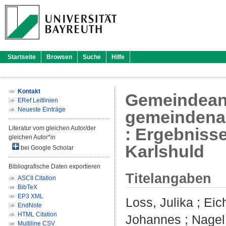
Startseite
Browsen
Suche
Hilfe
Kontakt
Gemeindeana
ERef Leitlinien
Neueste Einträge
gemeindena
Literatur vom gleichen Autor/der
: Ergebniss
gleichen Autor*in
Karlshuld
bei Google Scholar
Bibliografische Daten exportieren
Titelangaben
ASCII Citation
BibTeX
EP3 XML
Loss, Julika
;
Eic
EndNote
HTML Citation
Johannes
;
Nagel
Multiline CSV