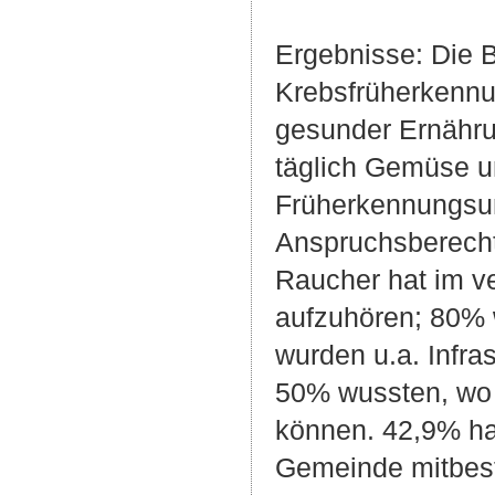
Ergebnisse: Die B
Krebsfrüherkennun
gesunder Ernähru
täglich Gemüse u
Früherkennungsu
Anspruchsberechti
Raucher hat im v
aufzuhören; 80% w
wurden u.a. Infra
50% wussten, wo 
können. 42,9% ha
Gemeinde mitbest