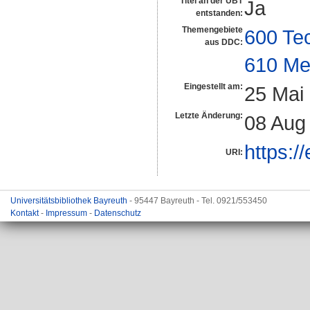
Titel an der UBT
Ja
entstanden:
Themengebiete
600 Te
aus DDC:
610 Me
Eingestellt am:
25 Mai
Letzte Änderung:
08 Aug
https:/
URI:
Universitätsbibliothek Bayreuth
- 95447 Bayreuth - Tel. 0921/553450
Kontakt
-
Impressum
-
Datenschutz