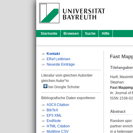
Startseite
Browsen
Suche
Hilfe
Kontakt
Fast Mapp
ERef Leitlinien
Neueste Einträge
Titelangabe
Literatur vom gleichen Autor/der
Hartl, Maximil
gleichen Autor*in
Stephan
:
bei Google Scholar
Fast Mapping
In:
Journal of 
Bibliografische Daten exportieren
ISSN 1538-0
ASCII Citation
BibTeX
Abstract
EP3 XML
EndNote
Random spin la
HTML Citation
partner enric
Multiline CSV
in a heterogen