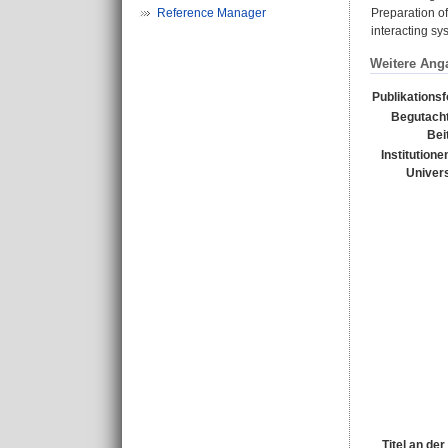
Reference Manager
Preparation of
interacting sy
Weitere Ang
Publikations
Begutacht
Bei
Institutione
Univers
Titel an de