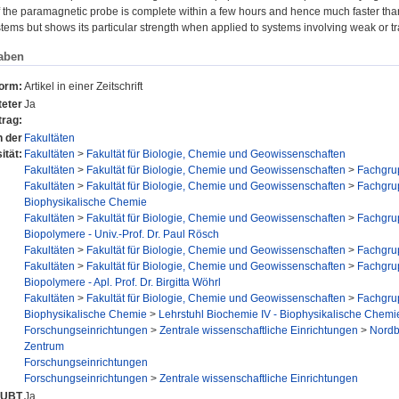
 the paramagnetic probe is complete within a few hours and hence much faster than s
stems but shows its particular strength when applied to systems involving weak or tr
aben
form:
Artikel in einer Zeitschrift
eter
Ja
trag:
n der
Fakultäten
ität:
Fakultäten
>
Fakultät für Biologie, Chemie und Geowissenschaften
Fakultäten
>
Fakultät für Biologie, Chemie und Geowissenschaften
>
Fachgru
Fakultäten
>
Fakultät für Biologie, Chemie und Geowissenschaften
>
Fachgru
Biophysikalische Chemie
Fakultäten
>
Fakultät für Biologie, Chemie und Geowissenschaften
>
Fachgru
Biopolymere - Univ.-Prof. Dr. Paul Rösch
Fakultäten
>
Fakultät für Biologie, Chemie und Geowissenschaften
>
Fachgru
Fakultäten
>
Fakultät für Biologie, Chemie und Geowissenschaften
>
Fachgru
Biopolymere - Apl. Prof. Dr. Birgitta Wöhrl
Fakultäten
>
Fakultät für Biologie, Chemie und Geowissenschaften
>
Fachgru
Biophysikalische Chemie
>
Lehrstuhl Biochemie IV - Biophysikalische Chemie
Forschungseinrichtungen
>
Zentrale wissenschaftliche Einrichtungen
>
Nordb
Zentrum
Forschungseinrichtungen
Forschungseinrichtungen
>
Zentrale wissenschaftliche Einrichtungen
r UBT
Ja