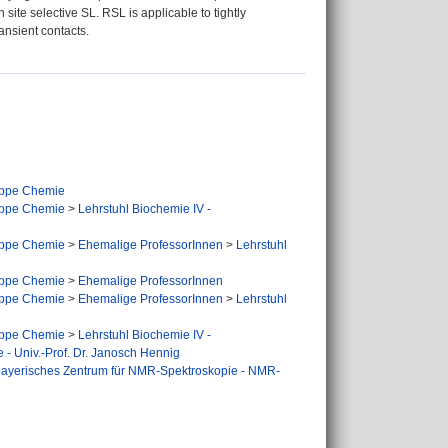
ite selective SL. RSL is applicable to tightly
ansient contacts.
ppe Chemie
ppe Chemie
>
Lehrstuhl Biochemie IV -
ppe Chemie
>
Ehemalige ProfessorInnen
>
Lehrstuhl
ppe Chemie
>
Ehemalige ProfessorInnen
ppe Chemie
>
Ehemalige ProfessorInnen
>
Lehrstuhl
ppe Chemie
>
Lehrstuhl Biochemie IV -
 - Univ.-Prof. Dr. Janosch Hennig
ayerisches Zentrum für NMR-Spektroskopie - NMR-