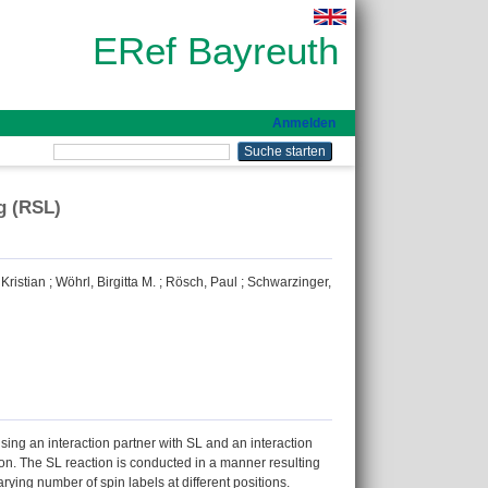
ERef Bayreuth
Anmelden
g (RSL)
Kristian
;
Wöhrl, Birgitta M.
;
Rösch, Paul
;
Schwarzinger,
ing an interaction partner with SL and an interaction
n. The SL reaction is conducted in a manner resulting
rying number of spin labels at different positions.