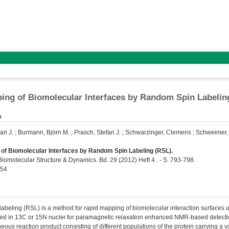
ing of Biomolecular Interfaces by Random Spin Labelin
n
ian J.
;
Burmann, Björn M.
;
Prasch, Stefan J.
;
Schwarzinger, Clemens
;
Schweimer, 
 of Biomolecular Interfaces by Random Spin Labeling (RSL).
Biomolecular Structure & Dynamics. Bd. 29 (2012) Heft 4 . - S. 793-798.
254
beling (RSL) is a method for rapid mapping of biomolecular interaction surfaces us
hed in 13C or 15N nuclei for paramagnetic relaxation enhanced NMR-based detectio
eous reaction product consisting of different populations of the protein carrying a va