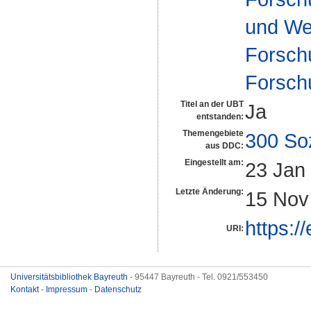
und We
Forsch
Forsch
Titel an der UBT
Ja
entstanden:
Themengebiete
300 So
aus DDC:
Eingestellt am:
23 Jan
Letzte Änderung:
15 Nov
https:/
URI:
Universitätsbibliothek Bayreuth
- 95447 Bayreuth - Tel. 0921/553450
Kontakt
-
Impressum
-
Datenschutz