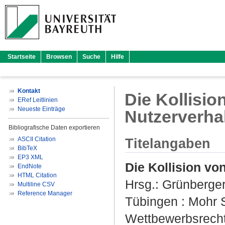
Startseite
Browsen
Suche
Hilfe
Kontakt
Die Kollisi
ERef Leitlinien
Neueste Einträge
Nutzerverha
Bibliografische Daten exportieren
ASCII Citation
Titelangaben
BibTeX
EP3 XML
Die Kollision vo
EndNote
HTML Citation
Hrsg.:
Grünberger
Multiline CSV
Reference Manager
Tübingen : Mohr S
Wettbewerbsrecht 