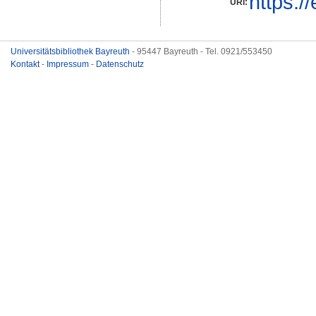
https:/
URI:
Universitätsbibliothek Bayreuth
- 95447 Bayreuth - Tel. 0921/553450
Kontakt
-
Impressum
-
Datenschutz