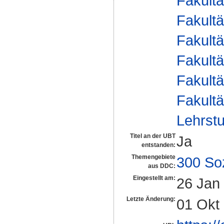
Fakultä
Fakultä
Fakultä
Fakultä
Fakultä
Fakultä
Lehrstu
Titel an der UBT
Ja
entstanden:
Themengebiete
300 So
aus DDC:
Eingestellt am:
26 Jan
Letzte Änderung:
01 Okt