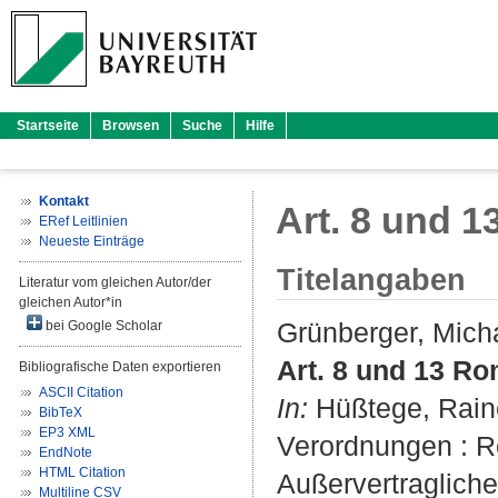
Startseite
Browsen
Suche
Hilfe
Kontakt
Art. 8 und 1
ERef Leitlinien
Neueste Einträge
Titelangaben
Literatur vom gleichen Autor/der
gleichen Autor*in
Grünberger, Mich
bei Google Scholar
Art. 8 und 13 Ro
Bibliografische Daten exportieren
ASCII Citation
In:
Hüßtege, Rain
BibTeX
EP3 XML
Verordnungen : Ro
EndNote
HTML Citation
Außervertragliche
Multiline CSV