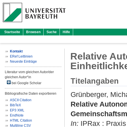
Startseite
Browsen
Suche
Hilfe
Kontakt
Relative Au
ERef Leitlinien
Neueste Einträge
Einheitlich
Literatur vom gleichen Autor/der
gleichen Autor*in
Titelangaben
bei Google Scholar
Grünberger, Mich
Bibliografische Daten exportieren
ASCII Citation
Relative Autonom
BibTeX
EP3 XML
Gemeinschaftsm
EndNote
HTML Citation
In:
IPRax : Praxis 
Multiline CSV