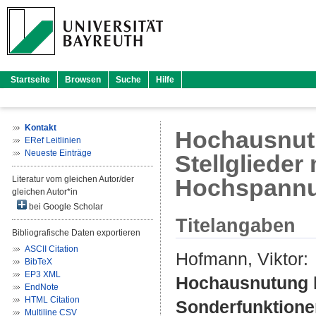
Startseite
Browsen
Suche
Hilfe
Kontakt
Hochausnutu
ERef Leitlinien
Neueste Einträge
Stellglieder
Literatur vom gleichen Autor/der
Hochspannu
gleichen Autor*in
bei Google Scholar
Titelangaben
Bibliografische Daten exportieren
ASCII Citation
Hofmann, Viktor
:
BibTeX
EP3 XML
Hochausnutung le
EndNote
HTML Citation
Sonderfunktione
Multiline CSV