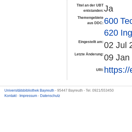
Titel an der UBT
Ja
entstanden:
Themengebiete
600 Te
aus DDC:
620 In
Eingestellt am:
02 Jul 
Letzte Änderung:
09 Jan
https:/
URI:
Universitätsbibliothek Bayreuth
- 95447 Bayreuth - Tel. 0921/553450
Kontakt
-
Impressum
-
Datenschutz