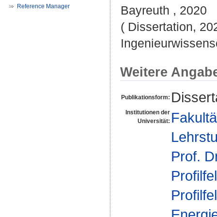
Reference Manager
Bayreuth , 2020
( Dissertation, 20
Ingenieurwissensc
Weitere Angab
Dissert
Publikationsform:
Institutionen der
Fakultä
Universität:
Lehrstu
Prof. D
Profilfe
Profilfe
Energi