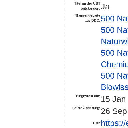
Titel an der UBT
Ja
entstanden:
Themengebiete
500 Na
aus DDC:
500 Na
Naturw
500 Na
Chemi
500 Na
Biowiss
Eingestellt am:
15 Jan
Letzte Änderung:
26 Sep
https:/
URI: