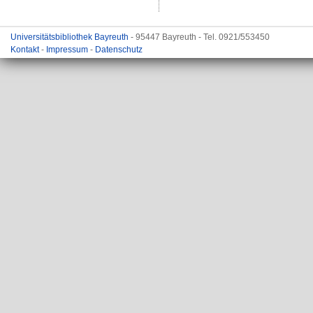
Universitätsbibliothek Bayreuth
- 95447 Bayreuth - Tel. 0921/553450
Kontakt
-
Impressum
-
Datenschutz