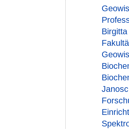
Geowis
Profes
Birgitt
Fakultä
Geowis
Bioche
Biochem
Janosc
Forsch
Einrich
Spektr