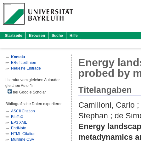
Startseite
Browsen
Suche
Hilfe
Kontakt
Energy lands
ERef Leitlinien
Neueste Einträge
probed by 
Literatur vom gleichen Autor/der
gleichen Autor*in
Titelangaben
bei Google Scholar
Camilloni, Carlo
Bibliografische Daten exportieren
ASCII Citation
Stephan
;
de Sim
BibTeX
EP3 XML
Energy landscape
EndNote
HTML Citation
metadynamics a
Multiline CSV