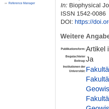
Reference Manager
In:
Biophysical Jou
ISSN 1542-0086
DOI:
https://doi.
Weitere Angab
Artikel 
Publikationsform:
Begutachteter
Ja
Beitrag:
Institutionen der
Fakultä
Universität:
Fakultä
Geowis
Fakultä
Geowis