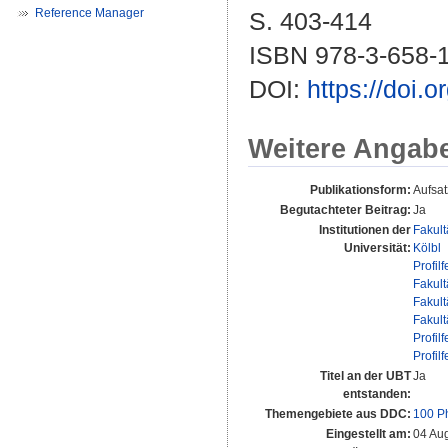
Reference Manager
S. 403-414
ISBN 978-3-658-
DOI:
https://doi.
Weitere Angab
Publikationsform:
Aufsat
Begutachteter Beitrag:
Ja
Institutionen der
Fakult
Universität:
Kölbl
Profilf
Fakult
Fakult
Fakult
Profilf
Profilf
Titel an der UBT
Ja
entstanden:
Themengebiete aus DDC:
100 P
Eingestellt am:
04 Au