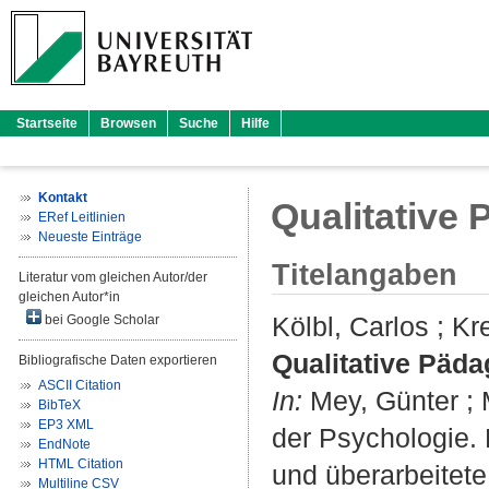
Startseite
Browsen
Suche
Hilfe
Kontakt
Qualitative
ERef Leitlinien
Neueste Einträge
Titelangaben
Literatur vom gleichen Autor/der
gleichen Autor*in
Kölbl, Carlos
;
Kr
bei Google Scholar
Qualitative Päd
Bibliografische Daten exportieren
ASCII Citation
In:
Mey, Günter
;
BibTeX
EP3 XML
der Psychologie. 
EndNote
HTML Citation
und überarbeitete
Multiline CSV