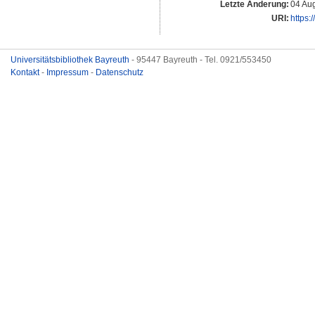
Letzte Änderung:
04 Au
URI:
https:
Universitätsbibliothek Bayreuth
- 95447 Bayreuth - Tel. 0921/553450
Kontakt
-
Impressum
-
Datenschutz