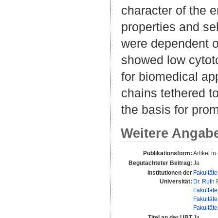
character of the
properties and se
were dependent on
showed low cytoto
for biomedical app
chains tethered 
the basis for pro
Weitere Angab
Publikationsform:
Artikel in
Begutachteter Beitrag:
Ja
Institutionen der
Fakultät
Universität:
Dr. Ruth 
Fakultät
Fakultät
Fakultät
Titel an der UBT
Ja