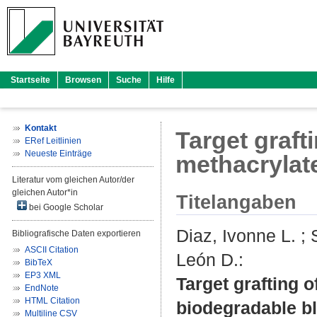
Startseite
Browsen
Suche
Hilfe
Kontakt
Target graft
ERef Leitlinien
Neueste Einträge
methacrylat
Literatur vom gleichen Autor/der
gleichen Autor*in
Titelangaben
bei Google Scholar
Diaz, Ivonne L.
;
Bibliografische Daten exportieren
ASCII Citation
León D.
:
BibTeX
EP3 XML
Target grafting 
EndNote
HTML Citation
biodegradable b
Multiline CSV