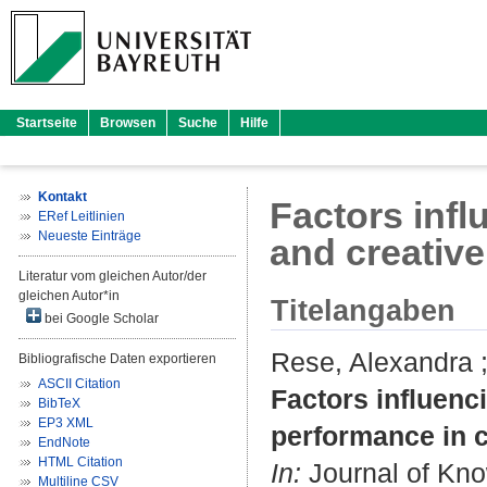
Startseite
Browsen
Suche
Hilfe
Kontakt
Factors inf
ERef Leitlinien
Neueste Einträge
and creativ
Literatur vom gleichen Autor/der
gleichen Autor*in
Titelangaben
bei Google Scholar
Rese, Alexandra
Bibliografische Daten exportieren
ASCII Citation
Factors influen
BibTeX
EP3 XML
performance in 
EndNote
HTML Citation
In:
Journal of Kno
Multiline CSV