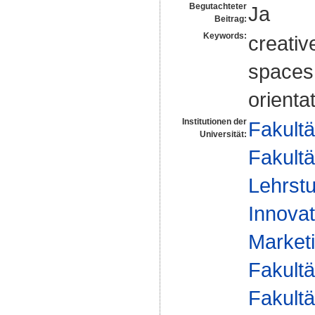
Begutachteter
Ja
Beitrag:
Keywords:
creativ
spaces
orienta
Institutionen der
Fakultä
Universität:
Fakultä
Lehrstu
Innovat
Marketi
Fakultä
Fakultä