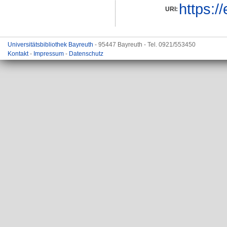
https:/
URI:
Universitätsbibliothek Bayreuth
- 95447 Bayreuth - Tel. 0921/553450
Kontakt
-
Impressum
-
Datenschutz