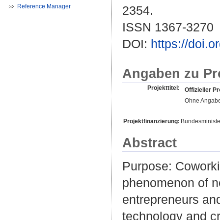
Reference Manager
2354.
ISSN 1367-3270
DOI:
https://doi
Angaben zu Pr
Projekttitel:
Offizieller Pr
Ohne Angab
Projektfinanzierung:
Bundesministe
Abstract
Purpose: Coworki
phenomenon of ne
entrepreneurs and
technology and cre