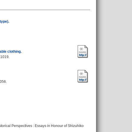
type).
ble clothing.
-1019.
0056.
storical Perspectives : Essays in Honour of Shizuhiko