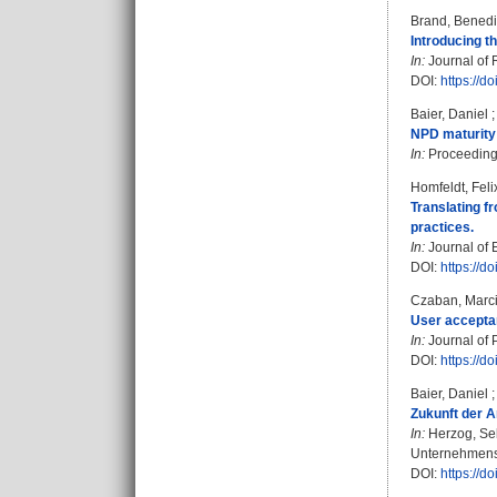
Brand, Benedi
Introducing t
In:
Journal of 
DOI:
https://d
Baier, Daniel
NPD maturity 
In:
Proceedings
Homfeldt, Feli
Translating fr
practices.
In:
Journal of 
DOI:
https://d
Czaban, Marc
User accepta
In:
Journal of P
DOI:
https://d
Baier, Daniel
Zukunft der 
In:
Herzog, Se
Unternehmensf
DOI:
https://