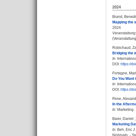
2024
Brand, Benedi
Mapping the su
2024
Veranstaltung
(Veranstaltun
Robichaud, Z
Bridging the 
In:
Internationa
DOI:
https://
Fortagne, Mar
Do You Want t
In:
Internation
DOI:
https://
Rese, Alexand
In the Afterm
In:
Marketing :
Baier, Daniel
Marketing Dat
In:
Beh, Eric J.
Nishisato. - S