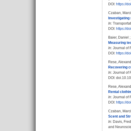
DOI:
https://
Czaban, Marc
Investigating 
In:
Transportat
DOI:
https://d
Baier, Daniel
Measuring tec
In:
Journal of 
DOI:
https://d
Rese, Alexand
Recovering cu
In:
Journal of 
DOI: doi.10.1
Rese, Alexand
Rental clothi
In:
Journal of 
DOI:
https://d
Czaban, Marc
Scent and Str
In:
Davis, Fred
and Neuroscien