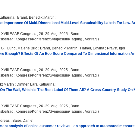
Katharina
;
Brand, Benedikt Martin
:
 Importance Of Multi-Dimensional Multi-Level Sustainability Labels For Low-A
:
XVIII EAAE Congress , 26.-29. Aug. 2025 , Bonn.
gsbeitrag: Kongress/Konferenz/Symposium/Tagung , Vortrag )
 G.
;
Lund, Malene Brio
;
Brand, Benedikt Martin
;
Hafner, Edvina
;
Pravst, Igor
:
ore Enough? Effects Of An Eco-Score Compared To Dimensional Information An
:
XVIII EAAE Congress , 26.-29. Aug. 2025 , Bonn.
gsbeitrag: Kongress/Konferenz/Symposium/Tagung , Vortrag )
kt Martin
;
Dintner, Lara Katharina
:
r On The Wall, Which Is The Best Label Of Them All? A Cross-Country Study On M
:
XVIII EAAE Congress , 26.-29. Aug. 2025 , Bonn.
gsbeitrag: Kongress/Konferenz/Symposium/Tagung , Vortrag )
ndreas
;
Baier, Daniel
:
ment analysis of online customer reviews : an approach to automated measur