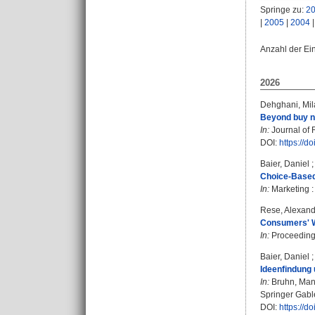
Springe zu:
2
|
2005
|
2004
Anzahl der Ei
2026
Dehghani, Mil
Beyond buy n
In:
Journal of 
DOI:
https://d
Baier, Daniel
Choice-Based
In:
Marketing :
Rese, Alexand
Consumers' Wi
In:
Proceedings
Baier, Daniel
Ideenfindung 
In:
Bruhn, Man
Springer Gable
DOI:
https://