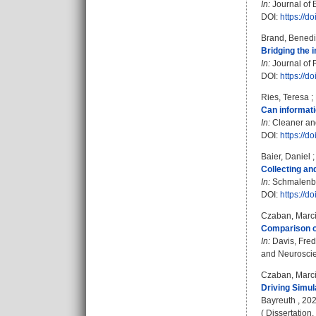
In:
Journal of 
DOI:
https://d
Brand, Benedi
Bridging the i
In:
Journal of 
DOI:
https://d
Ries, Teresa
;
Can informati
In:
Cleaner and
DOI:
https://d
Baier, Daniel
Collecting a
In:
Schmalenbac
DOI:
https://
Czaban, Marc
Comparison of
In:
Davis, Fred
and Neuroscien
Czaban, Marc
Driving Simul
Bayreuth , 202
( Dissertation