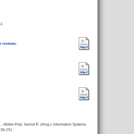
51.
r reviews.
.
;
Müller-Putz, Gernot R.
(Hrsg.): Information Systems
 236-251