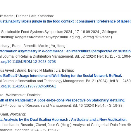
kt Martin
;
Dintner, Lara Katharina
:
stainability labels jungle in the food context : consumers' preference of label (
:
Sustainable Food Systems Symposium 2024 , 17.-18.09.2024 , Göttingen.
gsbeitrag: Kongress/Konferenz/Symposium/Tagung , Vortrag mit Paper )
achary
;
Brand, Benedikt Martin
;
Yu, Hong
:
information asymmetry in e-commerce : an intercultural perspective on sustaina
l Journal of Retail & Distribution Management. Bd. 52 (2024) Heft 10/11 . - S. 1004
doi.org/10.1108/IJRDM-12-2023-0708
ius Arved
;
Brand, Benedikt Martin
;
Lis, Bettina
:
o BeReal? Usage Intention and Well-Being for the Social Network BeReal.
al Journal of Innovation and Technology Management. Bd. 21 (2024) Heft 8 . - 245
doi.org/10.1142/S0219877024500561
ra
;
Wolfschmidt, Daniela
:
ath of the Pandemic: A Jobs-to-be-done Perspective on Stationary Retailing.
 ZFP - Journal of Research and Management. Bd. 46 (2024) Heft 4 . - S. 19-38.
;
Gaul, Wolfgang
:
a Analysis by the Dual Scaling Approach : An Update and a New Application.
;
Lombardo, Rosaria
;
Clavel, Jose G.
(Hrsg.): Analysis of Categorical Data from Hi
ingapore : Springer, 2024 . - S. 155-171