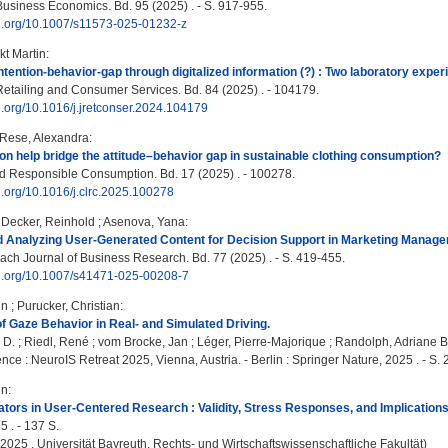
Business Economics. Bd. 95 (2025) . - S. 917-955.
oi.org/10.1007/s11573-025-01232-z
kt Martin
:
ntention-behavior-gap through digitalized information (?) : Two laboratory experi
Retailing and Consumer Services. Bd. 84 (2025) . - 104179.
oi.org/10.1016/j.jretconser.2024.104179
Rese, Alexandra
:
on help bridge the attitude–behavior gap in sustainable clothing consumption?
 Responsible Consumption. Bd. 17 (2025) . - 100278.
oi.org/10.1016/j.clrc.2025.100278
;
Decker, Reinhold
;
Asenova, Yana
:
nd Analyzing User-Generated Content for Decision Support in Marketing Manag
h Journal of Business Research. Bd. 77 (2025) . - S. 419-455.
doi.org/10.1007/s41471-025-00208-7
in
;
Purucker, Christian
:
 Gaze Behavior in Real- and Simulated Driving.
 D.
;
Riedl, René
;
vom Brocke, Jan
;
Léger, Pierre-Majorique
;
Randolph, Adriane B
ce : NeuroIS Retreat 2025, Vienna, Austria. - Berlin : Springer Nature, 2025 . - S.
in
:
ators in User-Centered Research : Validity, Stress Responses, and Implications f
5 . - 137 S.
, 2025 , Universität Bayreuth, Rechts- und Wirtschaftswissenschaftliche Fakultät)