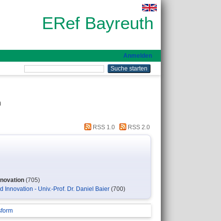
ERef Bayreuth
Anmelden
n
RSS 1.0
RSS 2.0
nnovation
(705)
 Innovation - Univ.-Prof. Dr. Daniel Baier
(700)
sform