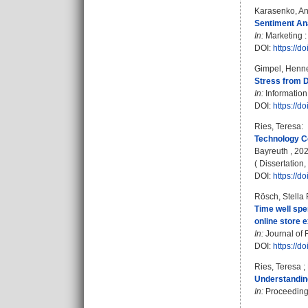
Karasenko, A
Sentiment Ana
In:
Marketing :
DOI:
https://
Gimpel, Henn
Stress from D
In:
Information
DOI:
https://d
Ries, Teresa
:
Technology C
Bayreuth , 2025
( Dissertation
DOI:
https://
Rösch, Stella
Time well spe
online store 
In:
Journal of 
DOI:
https://d
Ries, Teresa
;
Understanding
In:
Proceedings