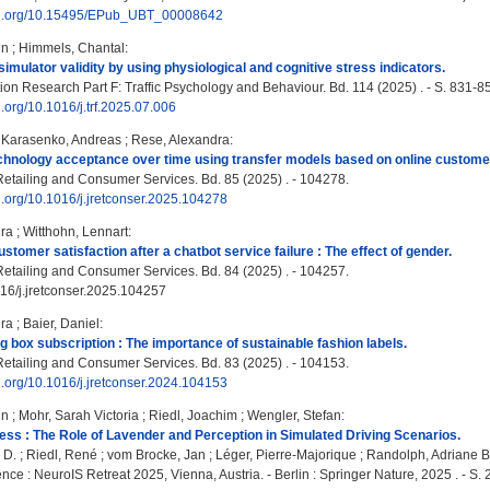
doi.org/10.15495/EPub_UBT_00008642
in
;
Himmels, Chantal
:
simulator validity by using physiological and cognitive stress indicators.
ion Research Part F: Traffic Psychology and Behaviour. Bd. 114 (2025) . - S. 831-8
oi.org/10.1016/j.trf.2025.07.006
;
Karasenko, Andreas
;
Rese, Alexandra
:
hnology acceptance over time using transfer models based on online custome
Retailing and Consumer Services. Bd. 85 (2025) . - 104278.
oi.org/10.1016/j.jretconser.2025.104278
ra
;
Witthohn, Lennart
:
stomer satisfaction after a chatbot service failure : The effect of gender.
Retailing and Consumer Services. Bd. 84 (2025) . - 104257.
016/j.jretconser.2025.104257
ra
;
Baier, Daniel
:
ng box subscription : The importance of sustainable fashion labels.
Retailing and Consumer Services. Bd. 83 (2025) . - 104153.
oi.org/10.1016/j.jretconser.2024.104153
in
;
Mohr, Sarah Victoria
;
Riedl, Joachim
;
Wengler, Stefan
:
ess : The Role of Lavender and Perception in Simulated Driving Scenarios.
 D.
;
Riedl, René
;
vom Brocke, Jan
;
Léger, Pierre-Majorique
;
Randolph, Adriane B
ce : NeuroIS Retreat 2025, Vienna, Austria. - Berlin : Springer Nature, 2025 . - S.