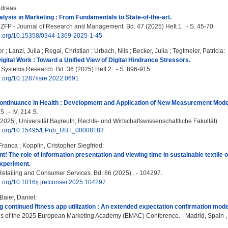
ndreas
:
lysis in Marketing : From Fundamentals to State-of-the-art.
 ZFP - Journal of Research and Management. Bd. 47 (2025) Heft 1 . - S. 45-70.
doi.org/10.15358/0344-1369-2025-1-45
er
;
Lanzl, Julia
;
Regal, Christian
;
Urbach, Nils
;
Becker, Julia
;
Tegtmeier, Patricia
:
igital Work : Toward a Unified View of Digital Hindrance Stressors.
 Systems Research. Bd. 36 (2025) Heft 2 . - S. 896-915.
oi.org/10.1287/isre.2022.0691
ontinuance in Health : Development and Application of New Measurement Mode
 . - IV, 214 S.
, 2025 , Universität Bayreuth, Rechts- und Wirtschaftswissenschaftliche Fakultät)
doi.org/10.15495/EPub_UBT_00008183
 Franca
;
Kopplin, Cristopher Siegfried
:
nt! The role of information presentation and viewing time in sustainable textile
experiment.
Retailing and Consumer Services. Bd. 86 (2025) . - 104297.
oi.org/10.1016/j.jretconser.2025.104297
Baier, Daniel
:
 continued fitness app utilization : An extended expectation confirmation model
 of the 2025 European Marketing Academy (EMAC) Conference. - Madrid, Spain ,