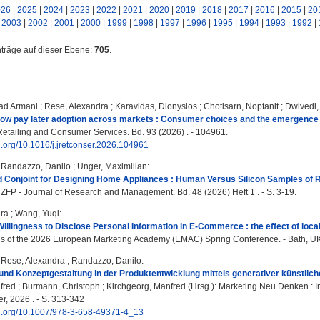
026
|
2025
|
2024
|
2023
|
2022
|
2021
|
2020
|
2019
|
2018
|
2017
|
2016
|
2015
|
20
|
2003
|
2002
|
2001
|
2000
|
1999
|
1998
|
1997
|
1996
|
1995
|
1994
|
1993
|
1992
|
nträge auf dieser Ebene:
705
.
ad Armani
;
Rese, Alexandra
;
Karavidas, Dionysios
;
Chotisarn, Noptanit
;
Dwivedi,
ow pay later adoption across markets : Consumer choices and the emergence o
Retailing and Consumer Services. Bd. 93 (2026) . - 104961.
oi.org/10.1016/j.jretconser.2026.104961
;
Randazzo, Danilo
;
Unger, Maximilian
:
 Conjoint for Designing Home Appliances : Human Versus Silicon Samples of 
 ZFP - Journal of Research and Management. Bd. 48 (2026) Heft 1 . - S. 3-19.
ra
;
Wang, Yuqi
:
llingness to Disclose Personal Information in E-Commerce : the effect of local 
 of the 2026 European Marketing Academy (EMAC) Spring Conference. - Bath, UK
;
Rese, Alexandra
;
Randazzo, Danilo
:
und Konzeptgestaltung in der Produktentwicklung mittels generativer künstlicher
fred
;
Burmann, Christoph
;
Kirchgeorg, Manfred
(Hrsg.): Marketing.Neu.Denken : I
r, 2026 . - S. 313-342
doi.org/10.1007/978-3-658-49371-4_13