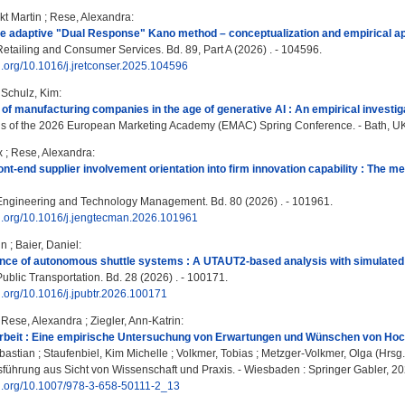
kt Martin
;
Rese, Alexandra
:
he adaptive "Dual Response" Kano method – conceptualization and empirical ap
Retailing and Consumer Services. Bd. 89, Part A (2026) . - 104596.
oi.org/10.1016/j.jretconser.2025.104596
;
Schulz, Kim
:
of manufacturing companies in the age of generative AI : An empirical investi
 of the 2026 European Marketing Academy (EMAC) Spring Conference. - Bath, UK
x
;
Rese, Alexandra
:
ont-end supplier involvement orientation into firm innovation capability : The me
Engineering and Technology Management. Bd. 80 (2026) . - 101961.
oi.org/10.1016/j.jengtecman.2026.101961
in
;
Baier, Daniel
:
nce of autonomous shuttle systems : A UTAUT2-based analysis with simulated 
ublic Transportation. Bd. 28 (2026) . - 100171.
oi.org/10.1016/j.jpubtr.2026.100171
;
Rese, Alexandra
;
Ziegler, Ann-Katrin
:
Arbeit : Eine empirische Untersuchung von Erwartungen und Wünschen von Ho
bastian
;
Staufenbiel, Kim Michelle
;
Volkmer, Tobias
;
Metzger-Volkmer, Olga
(Hrsg.
ührung aus Sicht von Wissenschaft und Praxis. - Wiesbaden : Springer Gabler, 202
doi.org/10.1007/978-3-658-50111-2_13