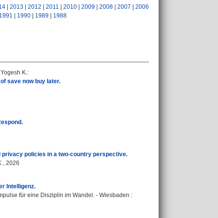
14
|
2013
|
2012
|
2011
|
2010
|
2009
|
2008
|
2007
|
2006
1991
|
1990
|
1989
|
1988
 Yogesh K.
:
f save now buy later.
Respond.
privacy policies in a two-country perspective.
 , 2026
 Intelligenz.
mpulse für eine Disziplin im Wandel. - Wiesbaden :