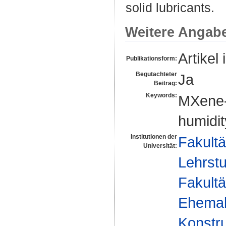
solid lubricants.
Weitere Angab
Artikel 
Publikationsform:
Begutachteter
Ja
Beitrag:
Keywords:
MXene-
humidit
Institutionen der
Fakultä
Universität:
Lehrst
Fakultä
Ehemal
Konstru