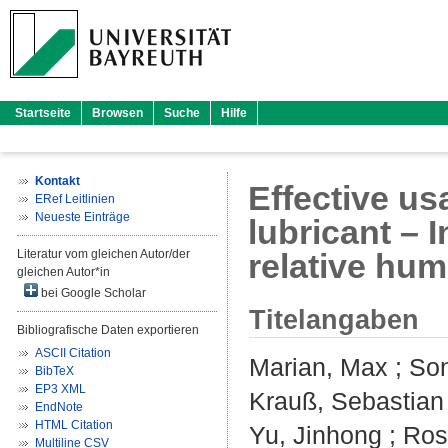
Startseite
Browsen
Suche
Hilfe
Kontakt
Effective u
ERef Leitlinien
Neueste Einträge
lubricant – 
Literatur vom gleichen Autor/der
relative hum
gleichen Autor*in
bei Google Scholar
Titelangaben
Bibliografische Daten exportieren
ASCII Citation
Marian, Max
;
Son
BibTeX
EP3 XML
Krauß, Sebastian
EndNote
HTML Citation
Yu, Jinhong
;
Ros
Multiline CSV