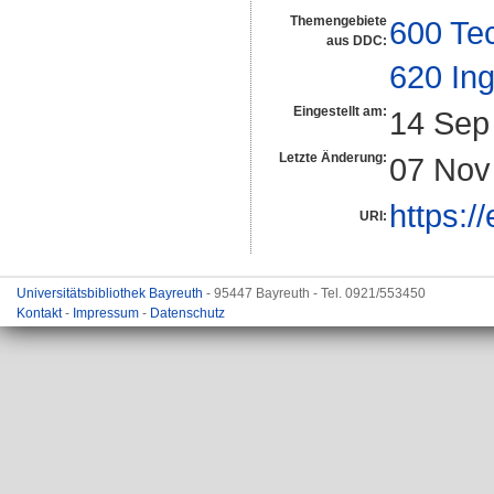
Themengebiete
600 Te
aus DDC:
620 In
Eingestellt am:
14 Sep
Letzte Änderung:
07 Nov
https:/
URI:
Universitätsbibliothek Bayreuth
- 95447 Bayreuth - Tel. 0921/553450
Kontakt
-
Impressum
-
Datenschutz