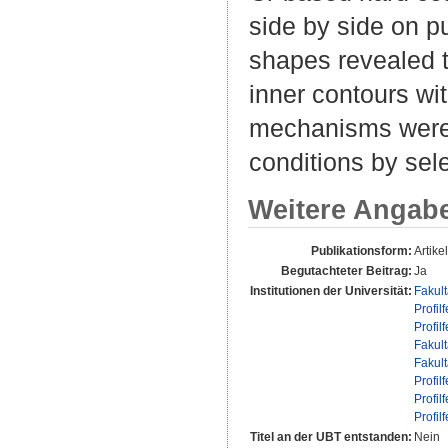
side by side on p
shapes revealed th
inner contours wit
mechanisms were o
conditions by sele
Weitere Angab
Publikationsform:
Artikel
Begutachteter Beitrag:
Ja
Institutionen der Universität:
Fakul
Profil
Profil
Fakul
Fakul
Profil
Profil
Profil
Titel an der UBT entstanden:
Nein