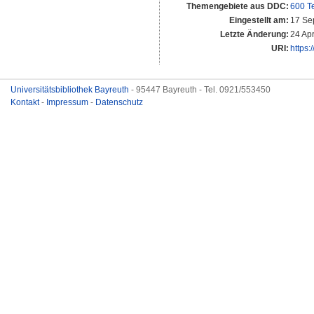
Themengebiete aus DDC:
600 T
Eingestellt am:
17 Se
Letzte Änderung:
24 Ap
URI:
https:
Universitätsbibliothek Bayreuth
- 95447 Bayreuth - Tel. 0921/553450
Kontakt
-
Impressum
-
Datenschutz