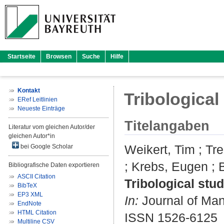
Startseite
Browsen
Suche
Hilfe
Kontakt
Tribological
ERef Leitlinien
Neueste Einträge
Titelangaben
Literatur vom gleichen Autor/der
gleichen Autor*in
Weikert, Tim
;
Tr
bei Google Scholar
;
Krebs, Eugen
;
Bibliografische Daten exportieren
ASCII Citation
Tribological stud
BibTeX
EP3 XML
In:
Journal of Man
EndNote
HTML Citation
ISSN 1526-6125
Multiline CSV