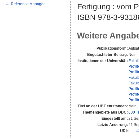
Reference Manager
Fertigung : vom Pr
ISBN 978-3-9318
Weitere Angab
Publikationsform:
Aufsa
Begutachteter Beitrag:
Nein
Institutionen der Universität:
Fakul
Profil
Profil
Fakul
Fakul
Profil
Profil
Profil
Titel an der UBT entstanden:
Nein
Themengebiete aus DDC:
600 T
Eingestellt am:
21 Se
Letzte Änderung:
21 Se
URI:
https: