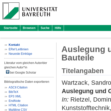
Startseite
Browsen
Suche
Hilfe
Kontakt
Auslegung un
ERef Leitlinien
Neueste Einträge
Bauteile
Literatur vom gleichen Autor/der
gleichen Autor*in
Titelangaben
bei Google Scholar
Wartzack, Sandr
Bibliografische Daten exportieren
ASCII Citation
Auslegung und Ge
BibTeX
EP3 XML
In:
Rietzel, Domin
EndNote
HTML Citation
Kunststofftechnik
Multiline CSV