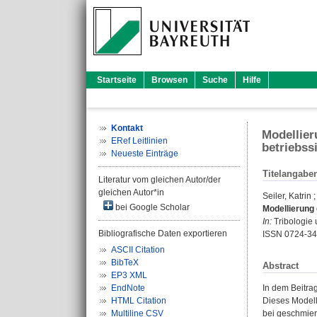
Startseite
Browsen
Suche
Hilfe
Kontakt
Modellier
ERef Leitlinien
betriebss
Neueste Einträge
Titelangabe
Literatur vom gleichen Autor/der
gleichen Autor*in
Seiler, Katrin
bei Google Scholar
Modellierung
In:
Tribologie 
Bibliografische Daten exportieren
ISSN 0724-3
ASCII Citation
BibTeX
Abstract
EP3 XML
EndNote
In dem Beitra
HTML Citation
Dieses Modell
Multiline CSV
bei geschmier