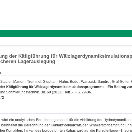
ung der Käfigführung für Wälzlagerdynamiksimulationsp
icheren Lagerauslegung
n
;
Stadler, Marion
;
Tremmel, Stephan
;
Hahn, Bodo
;
Wartzack, Sandro
;
Graf-Goller, 
 der Käfigführung für Wälzlagerdynamiksimulationsprogramme : Ein Beitrag zu
und Schmierungstechnik. Bd. 60 (2013) Heft 6 . - S. 29-36.
472
g wird ein analytisches Berechnungsmodell für die Abbildung der Hydrodynamik im 
 beinhaltet die Berechnung der Kontaktnormalkraft, der Schmierstoffdämpfung und
ten Kontakten. Im Fall des bordgeführten Käfigs wird auf die Kurzgleitlager- Theo