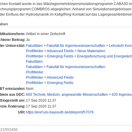
chen Kontakt wurde in das Wälzlagermehrkörpersimulationsprogramm CABA3D im
echnungsprogramm COMBROS abgeglichen. Anhand von Simulationsergebnissen für
der Einfluss der Hydrodynamik im Käfig/Ring-Kontakt auf das Lagergesamtreibmome
aben
blikationsform:
Artikel in einer Zeitschrift
hteter Beitrag:
Ja
der Universität:
Fakultäten
>
Fakultät für Ingenieurwissenschaften
>
Lehrstuhl Kon
Profilfelder
>
Advanced Fields
>
Neue Materialien
Profilfelder
>
Emerging Fields
>
Energieforschung und Energietec
Fakultäten
Fakultäten
>
Fakultät für Ingenieurwissenschaften
Profilfelder
Profilfelder
>
Advanced Fields
Profilfelder
>
Emerging Fields
UBT entstanden:
Nein
iete aus DDC:
600 Technik, Medizin, angewandte Wissenschaften
>
620 Ingenie
Eingestellt am:
17 Sep 2020 11:37
etzte Änderung:
17 Sep 2020 11:37
URI:
https://eref.uni-bayreuth.de/id/eprint/57076
0921/553450