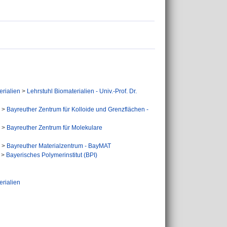
erialien
>
Lehrstuhl Biomaterialien - Univ.-Prof. Dr.
>
Bayreuther Zentrum für Kolloide und Grenzflächen -
>
Bayreuther Zentrum für Molekulare
>
Bayreuther Materialzentrum - BayMAT
>
Bayerisches Polymerinstitut (BPI)
erialien