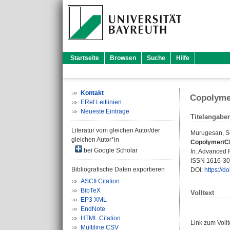
Startseite
Browsen
Suche
Hilfe
Kontakt
Copolymer
ERef Leitlinien
Neueste Einträge
Titelangabe
Literatur vom gleichen Autor/der
Murugesan, S
gleichen Autor*in
Copolymer/Cl
bei Google Scholar
In:
Advanced Fu
ISSN 1616-3
Bibliografische Daten exportieren
DOI:
https://
ASCII Citation
BibTeX
Volltext
EP3 XML
EndNote
HTML Citation
Link zum Voll
Multiline CSV