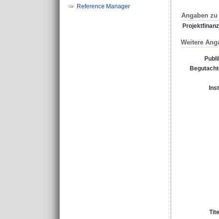
Reference Manager
Angaben zu 
Projektfinanz
Weitere Ang
Publi
Begutachte
Ins
Tit