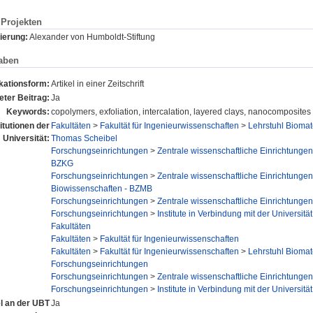
Projekten
ierung:
Alexander von Humboldt-Stiftung
aben
kationsform:
Artikel in einer Zeitschrift
ter Beitrag:
Ja
Keywords:
copolymers, exfoliation, intercalation, layered clays, nanocomposites
titutionen der
Fakultäten
>
Fakultät für Ingenieurwissenschaften
>
Lehrstuhl Biomat
Universität:
Thomas Scheibel
Forschungseinrichtungen
>
Zentrale wissenschaftliche Einrichtungen
BZKG
Forschungseinrichtungen
>
Zentrale wissenschaftliche Einrichtungen
Biowissenschaften - BZMB
Forschungseinrichtungen
>
Zentrale wissenschaftliche Einrichtungen
Forschungseinrichtungen
>
Institute in Verbindung mit der Universität
Fakultäten
Fakultäten
>
Fakultät für Ingenieurwissenschaften
Fakultäten
>
Fakultät für Ingenieurwissenschaften
>
Lehrstuhl Biomat
Forschungseinrichtungen
Forschungseinrichtungen
>
Zentrale wissenschaftliche Einrichtungen
Forschungseinrichtungen
>
Institute in Verbindung mit der Universität
el an der UBT
Ja