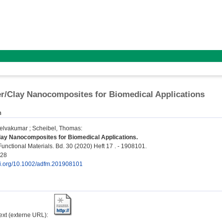
/Clay Nanocomposites for Biomedical Applications
n
elvakumar
;
Scheibel, Thomas
:
ay Nanocomposites for Biomedical Applications.
nctional Materials. Bd. 30 (2020) Heft 17 . - 1908101.
028
doi.org/10.1002/adfm.201908101
text (externe URL):