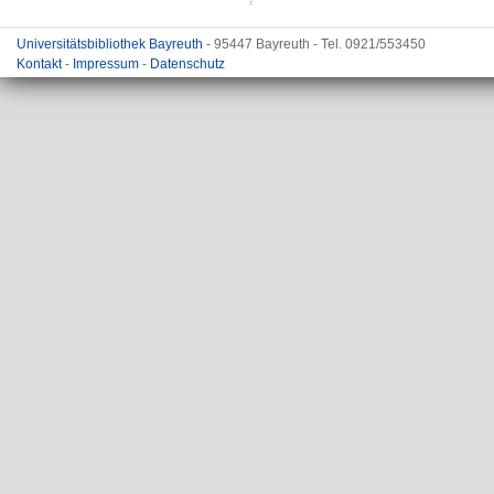
Universitätsbibliothek Bayreuth
- 95447 Bayreuth - Tel. 0921/553450
Kontakt
-
Impressum
-
Datenschutz