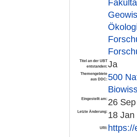
Fakultä
Geowis
Ökologi
Forsch
Forsch
Titel an der UBT
Ja
entstanden:
Themengebiete
500 Na
aus DDC:
Biowiss
Eingestellt am:
26 Sep
Letzte Änderung:
18 Jan
https:/
URI: