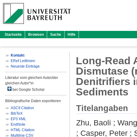
Startseite
Browsen
Suche
Hilfe
Kontakt
Long-Read A
ERef Leitlinien
Neueste Einträge
Dismutase (
Literatur vom gleichen Autor/der
Denitrifiers
gleichen Autor*in
Sediments
bei Google Scholar
Bibliografische Daten exportieren
Titelangaben
ASCII Citation
BibTeX
EP3 XML
Zhu, Baoli
;
Wang
EndNote
HTML Citation
;
Casper, Peter
;
Multiline CSV