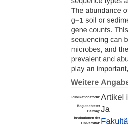
sequence types af
The abundance of
g−1 soil or sedim
gene counts. This
sequencing can be
microbes, and the 
prevalent and abu
play an important,
Weitere Angab
Artikel 
Publikationsform:
Begutachteter
Ja
Beitrag:
Institutionen der
Fakultä
Universität: