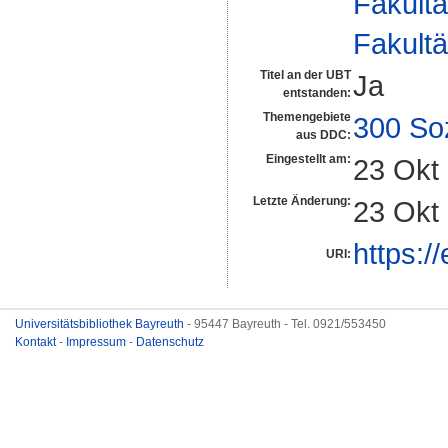
Fakultä
Fakultä
Titel an der UBT
Ja
entstanden:
Themengebiete
300 So
aus DDC:
Eingestellt am:
23 Okt
Letzte Änderung:
23 Okt
https:/
URI:
Universitätsbibliothek Bayreuth
- 95447 Bayreuth - Tel. 0921/553450
Kontakt
-
Impressum
-
Datenschutz