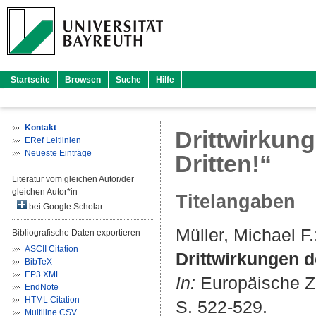
Startseite
Browsen
Suche
Hilfe
Kontakt
Drittwirkun
ERef Leitlinien
Neueste Einträge
Dritten!“
Literatur vom gleichen Autor/der
gleichen Autor*in
Titelangaben
bei Google Scholar
Müller, Michael F.
Bibliografische Daten exportieren
ASCII Citation
Drittwirkungen 
BibTeX
EP3 XML
In:
Europäische Zei
EndNote
HTML Citation
S. 522-529.
Multiline CSV