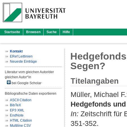
Startseite
Browsen
Suche
Hilfe
Kontakt
Hedgefonds 
ERef Leitlinien
Neueste Einträge
Segen?
Literatur vom gleichen Autor/der
gleichen Autor*in
Titelangaben
bei Google Scholar
Müller, Michael F.
Bibliografische Daten exportieren
ASCII Citation
Hedgefonds und 
BibTeX
EP3 XML
In:
Zeitschrift für
EndNote
HTML Citation
351-352.
Multiline CSV