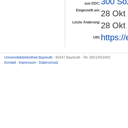
300 So
aus DDC:
Eingestellt am:
28 Okt
Letzte Änderung:
28 Okt
https:/
URI:
Universitätsbibliothek Bayreuth
- 95447 Bayreuth - Tel. 0921/553450
Kontakt
-
Impressum
-
Datenschutz