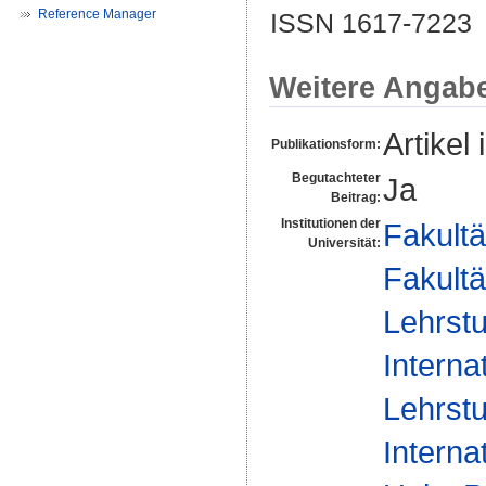
Reference Manager
ISSN 1617-7223
Weitere Angab
Artikel 
Publikationsform:
Begutachteter
Ja
Beitrag:
Institutionen der
Fakultä
Universität:
Fakultä
Lehrstu
Interna
Lehrstu
Interna